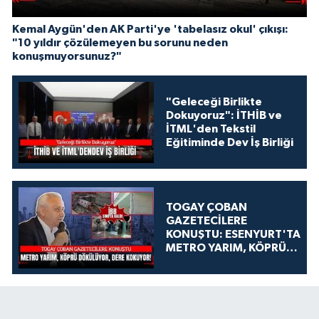
Kemal Aygün'den AK Parti'ye 'tabelasız okul' çıkışı:
"10 yıldır çözülemeyen bu sorunu neden
konuşmuyorsunuz?"
"Geleceği Birlikte
Dokuyoruz": İTHİB ve
İTML'den Tekstil
Eğitiminde Dev İş Birliği
TOGAY ÇOBAN
GAZETECİLERE
KONUŞTU: ESENYURT'TA
METRO YARIM, KÖPRÜ
DÖKÜLÜYOR, DERE
KOKUYOR!