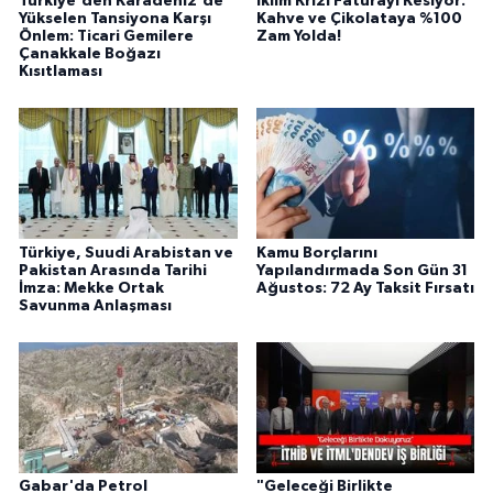
Türkiye'den Karadeniz'de
İklim Krizi Faturayı Kesiyor:
Yükselen Tansiyona Karşı
Kahve ve Çikolataya %100
Önlem: Ticari Gemilere
Zam Yolda!
Çanakkale Boğazı
Kısıtlaması
Türkiye, Suudi Arabistan ve
Kamu Borçlarını
Pakistan Arasında Tarihi
Yapılandırmada Son Gün 31
İmza: Mekke Ortak
Ağustos: 72 Ay Taksit Fırsatı
Savunma Anlaşması
Gabar'da Petrol
"Geleceği Birlikte