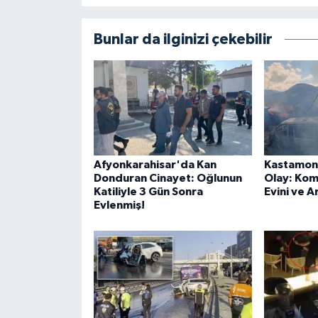
Bunlar da ilginizi çekebilir
Afyonkarahisar'da Kan
Kastamon
Donduran Cinayet: Oğlunun
Olay: Kom
Katiliyle 3 Gün Sonra
Evini ve A
Evlenmiş!