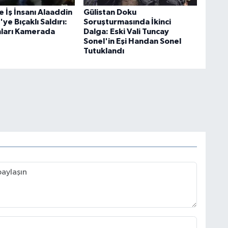
 İş İnsanı Alaaddin
Gülistan Doku
ye Bıçaklı Saldırı:
Soruşturmasında İkinci
ları Kamerada
Dalga: Eski Vali Tuncay
Sonel'in Eşi Handan Sonel
Tutuklandı