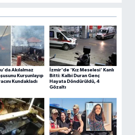
u'da Akılalmaz
İzmir'de 'Kız Meselesi' Kanlı
şusunu Kurşunlayıp
Bitti: Kalbi Duran Genç
racını Kundakladı
Hayata Döndürüldü, 4
Gözaltı