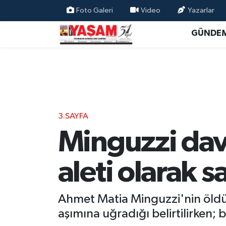
Foto Galeri
Video
Yazarlar
GÜNDE
3.SAYFA
Minguzzi dav
aleti olarak 
Ahmet Matia Minguzzi'nin öldürü
aşımına uğradığı belirtilirken;