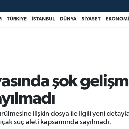
M
TÜRKİYE
İSTANBUL
DÜNYA
SİYASET
EKONOMİ
asında şok gelişme
sayılmadı
lmesine ilişkin dosya ile ilgili yeni deta
 bıçak suç aleti kapsamında sayılmadı.