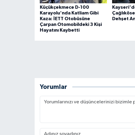
Küçükçekmece D-100
Kayseri'de
Karayolu'nda Katliam Gibi
Çağlıköse'
Kaza: İETT Otobüsüne
Dehşet An
Çarpan Otomobildeki 3 Kişi
Hayatını Kaybetti
Yorumlar