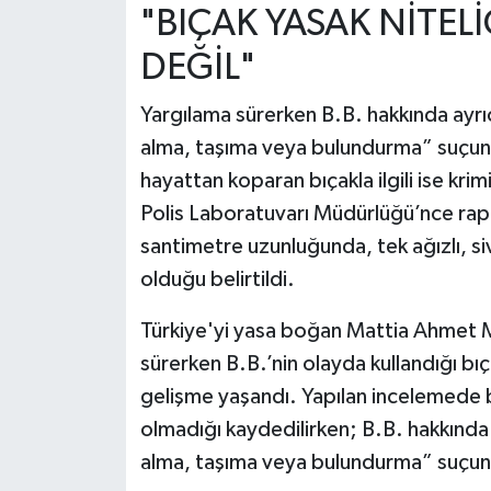
"BIÇAK YASAK NİTE
DEĞİL"
Yargılama sürerken B.B. hakkında ayrıca
alma, taşıma veya bulundurma” suçund
hayattan koparan bıçakla ilgili ise kri
Polis Laboratuvarı Müdürlüğü’nce rapo
santimetre uzunluğunda, tek ağızlı, sivri
olduğu belirtildi.
Türkiye'yi yasa boğan Mattia Ahmet Mi
sürerken B.B.’nin olayda kullandığı bıç
gelişme yaşandı. Yapılan incelemede bı
olmadığı kaydedilirken; B.B. hakkında “
alma, taşıma veya bulundurma” suçundan