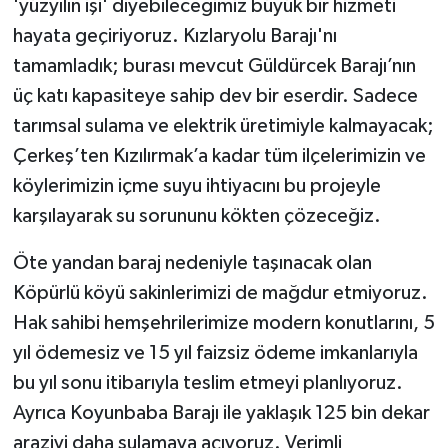
'yüzyılın işi' diyebileceğimiz büyük bir hizmeti
hayata geçiriyoruz. Kızlaryolu Barajı'nı
tamamladık; burası mevcut Güldürcek Barajı’nın
üç katı kapasiteye sahip dev bir eserdir. Sadece
tarımsal sulama ve elektrik üretimiyle kalmayacak;
Çerkeş’ten Kızılırmak’a kadar tüm ilçelerimizin ve
köylerimizin içme suyu ihtiyacını bu projeyle
karşılayarak su sorununu kökten çözeceğiz.
Öte yandan baraj nedeniyle taşınacak olan
Köpürlü köyü sakinlerimizi de mağdur etmiyoruz.
Hak sahibi hemşehrilerimize modern konutlarını, 5
yıl ödemesiz ve 15 yıl faizsiz ödeme imkanlarıyla
bu yıl sonu itibarıyla teslim etmeyi planlıyoruz.
Ayrıca Koyunbaba Barajı ile yaklaşık 125 bin dekar
araziyi daha sulamaya açıyoruz. Verimli