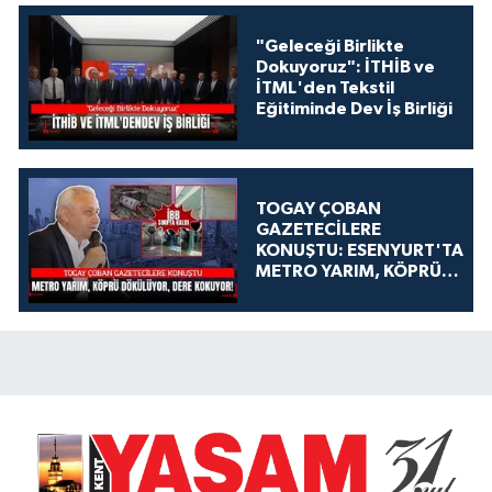
"Geleceği Birlikte
Dokuyoruz": İTHİB ve
İTML'den Tekstil
Eğitiminde Dev İş Birliği
TOGAY ÇOBAN
GAZETECİLERE
KONUŞTU: ESENYURT'TA
METRO YARIM, KÖPRÜ
DÖKÜLÜYOR, DERE
KOKUYOR!