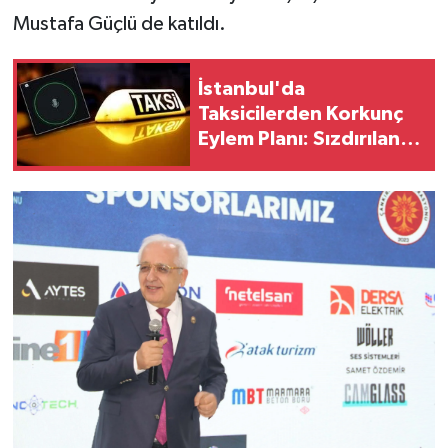
Mustafa Güçlü de katıldı.
İstanbul'da
Taksicilerden Korkunç
Eylem Planı: Sızdırılan
Ses Kayıtları Şoke Etti