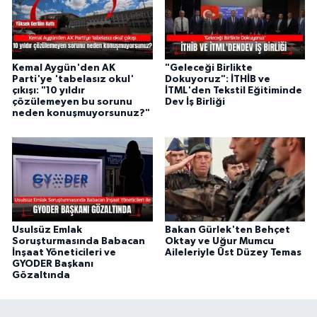
Kemal Aygün'den AK
"Geleceği Birlikte
Parti'ye 'tabelasız okul'
Dokuyoruz": İTHİB ve
çıkışı: "10 yıldır
İTML'den Tekstil Eğitiminde
çözülemeyen bu sorunu
Dev İş Birliği
neden konuşmuyorsunuz?"
Usulsüz Emlak
Bakan Gürlek'ten Behçet
Soruşturmasında Babacan
Oktay ve Uğur Mumcu
İnşaat Yöneticileri ve
Aileleriyle Üst Düzey Temas
GYODER Başkanı
Gözaltında