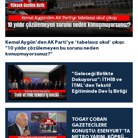
Kemal Aygün'den AK Parti'ye 'tabelasız okul' çıkışı:
"10 yıldır çözülemeyen bu sorunu neden
konuşmuyorsunuz?"
"Geleceği Birlikte
Dokuyoruz": İTHİB ve
İTML'den Tekstil
Eğitiminde Dev İş Birliği
TOGAY ÇOBAN
GAZETECİLERE
KONUŞTU: ESENYURT'TA
METRO YARIM, KÖPRÜ