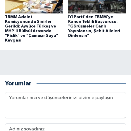
TBMM Adalet
İYİ Parti'den TBMM'ye
Komisyonunda Sinirler
Kanun Teklifi Başvurusu:
Gerildi: Ayyüce Türkeş ve
"Görüşmeler Canlı
MHP'li Bülbül Arasında
Yayınlansın, Şehit Aileleri
"Pislik" ve "Çamaşır Suyu"
Dinlensin"
Kavgası
Yorumlar