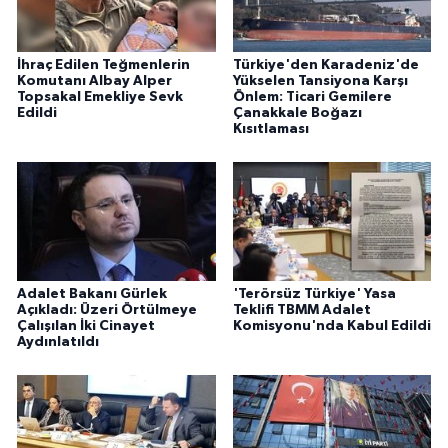
İhraç Edilen Teğmenlerin
Türkiye'den Karadeniz'de
Komutanı Albay Alper
Yükselen Tansiyona Karşı
Topsakal Emekliye Sevk
Önlem: Ticari Gemilere
Edildi
Çanakkale Boğazı
Kısıtlaması
Adalet Bakanı Gürlek
'Terörsüz Türkiye' Yasa
Açıkladı: Üzeri Örtülmeye
Teklifi TBMM Adalet
Çalışılan İki Cinayet
Komisyonu'nda Kabul Edildi
Aydınlatıldı