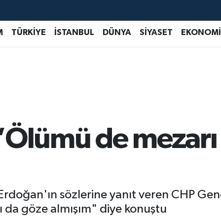
M
TÜRKİYE
İSTANBUL
DÜNYA
SİYASET
EKONOMİ
“Ölümü de mezarı
rdoğan'ın sözlerine yanıt veren CHP Gen
ı da göze almışım" diye konuştu