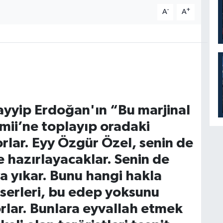
-
+
A
A
yyip Erdoğan'ın “Bu marjinal
mii’ne toplayıp oradaki
orlar. Eyy Özgür Özel, senin de
e hazırlayacaklar. Senin de
 ya yıkar. Bunu hangi hakla
serleri, bu edep yoksunu
rlar. Bunlara eyvallah etmek