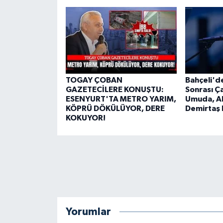
TOGAY ÇOBAN
Bahçeli'd
GAZETECİLERE KONUŞTU:
Sonrası Ça
ESENYURT'TA METRO YARIM,
Umuda, A
KÖPRÜ DÖKÜLÜYOR, DERE
Demirtaş 
KOKUYOR!
Yorumlar