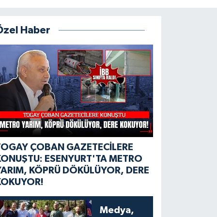
Özel Haber
TOGAY ÇOBAN GAZETECİLERE
KONUŞTU: ESENYURT'TA METRO
YARIM, KÖPRÜ DÖKÜLÜYOR, DERE
KOKUYOR!
Medya,