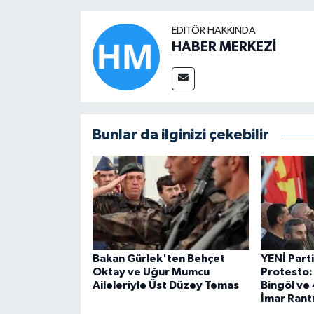
EDITÖR HAKKINDA
HABER MERKEZİ
Bunlar da ilginizi çekebilir
Bakan Gürlek'ten Behçet
YENİ Part
Oktay ve Uğur Mumcu
Protesto:
Aileleriyle Üst Düzey Temas
Bingöl ve 
İmar Rantı