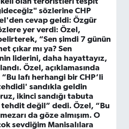
li olan teröristleri tespit
gideceğiz" sözlerine CHP
el'den cevap geldi: Özgür
zlere yer verdi: Özel,
 belirterek, “Sen şimdi 7 günün
t çıkar mı ya? Sen
inin liderini, daha hayattayız,
llandı. Özel, açıklamasında
“Bu lafı herhangi bir CHP’li
ehdidi' sandıkla geldin
ruz, ikinci sandığı tabuta
 tehdit değil” dedi. Özel, “Bu
 mezarı da göze almışım. O
ok sevdiğim Manisalılara