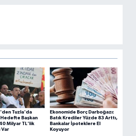
i'den Tuzla'da
Ekonomide Borç Darboğazı:
 Hedefte Başkan
Batık Krediler Yüzde 83 Arttı,
40 Milyar TL'lik
Bankalar İpoteklere El
 Var
Koyuyor