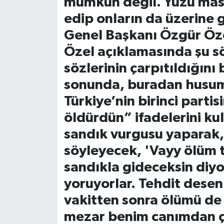
mümkün değil. Yüzü maske
edip onların da üzerine 
Genel Başkanı Özgür Öz
Özel açıklamasında şu sö
sözlerinin çarpıtıldığını
sonunda, buradan husume
Türkiye’nin birinci partis
öldürdün” ifadelerini ku
sandık vurgusu yaparak, 
söyleyecek, 'Vayy ölüm t
sandıkla gideceksin diyo
yoruyorlar. Tehdit desen
vakitten sonra ölümü de
mezar benim canımdan ç