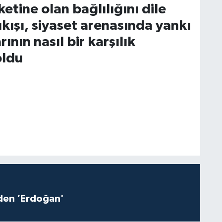
tine olan bağlılığını dile
çıkışı, siyaset arenasında yankı
ının nasıl bir karşılık
oldu
iden ‘Erdoğan'