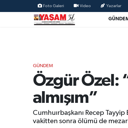
Foto Galeri
Video
Yazarlar
GÜNDE
GÜNDEM
Özgür Özel: 
almışım”
Cumhuırbaşkanı Recep Tayyip E
vakitten sonra ölümü de mezar