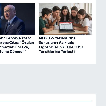
en 'Çerçeve Yasa'
MEB LGS Yerleştirme
rpıcı Çıkış: "Öcalan
Sonuçlarını Açıkladı:
hmetler Göreve,
Öğrencilerin Yüzde 93'ü
Evine Dönmeli"
Tercihlerine Yerleşti