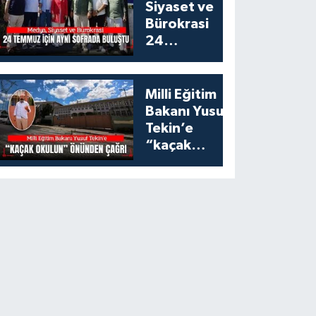
Siyaset ve
Bürokrasi
24
Temmuz
İçin Aynı
Sofrada
Milli Eğitim
Buluştu
Bakanı Yusuf
Tekin’e
“kaçak
okulun”
önünden
çağrı:
Esenyurt’taki
bu okulu
konuşalım!