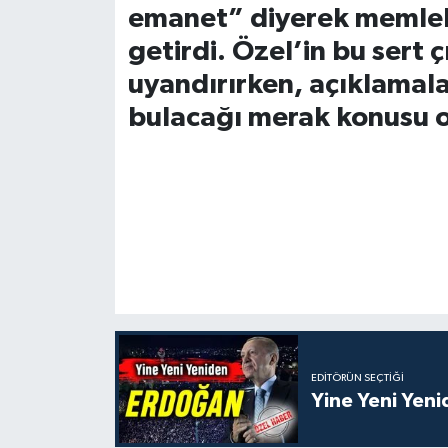
emanet” diyerek memleke
getirdi. Özel’in bu sert 
uyandırırken, açıklamalar
bulacağı merak konusu 
EDITÖRÜN SEÇTIĞI
Yine Yeni Yen