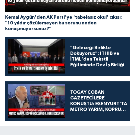
Kemal Aygün'den AK Parti'ye 'tabelasız okul' çıkışı:
"10 yıldır çözülemeyen bu sorunu neden
konuşmuyorsunuz?"
"Geleceği Birlikte
Dokuyoruz": İTHİB ve
İTML'den Tekstil
Eğitiminde Dev İş Birliği
TOGAY ÇOBAN
GAZETECİLERE
KONUŞTU: ESENYURT'TA
METRO YARIM, KÖPRÜ
DÖKÜLÜYOR, DERE
KOKUYOR!