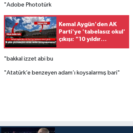
"Adobe Phototürk
Kemal Aygün'den AK
Parti'ye 'tabelasız okul'
çıkışı: "10 yıldır
çözülemeyen bu sorunu
neden
"bakkal izzet abi bu
konuşmuyorsunuz?"
"Atatürk’e benzeyen adam’ı koysalarmış bari"