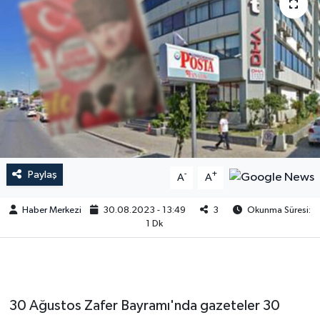
Paylaş
-
+
A
A
Haber Merkezi
30.08.2023 - 13:49
3
Okunma Süresi:
1 Dk
30 Ağustos Zafer Bayramı'nda gazeteler 30