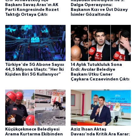
CHP Arnavutköy İlçe
Kuşadası Belediyesi’ne 3.
Başkanı Savaş Aras'ın AK
Dalga Operasyonu:
Parti Kongresinde Rozet
Başkanın Kızı ve Üst Düzey
Taktığı Ortaya Çıktı
İsimler Gözaltında
Türkiye'de 5G Abone Sayısı
14 Aylık Tutukluluk Sona
44,5 Milyona Ulaştı: "Her İki
Erdi: Avcılar Belediye
Kişiden Biri 5G Kullanıyor"
Başkanı Utku Caner
Çaykara Cezaevinden Çıktı
Küçükçekmece Belediyesi
Aziz İhsan Aktaş
Arama Kurtarma Ekibinden
Davası'nda Kritik Ara Karar: