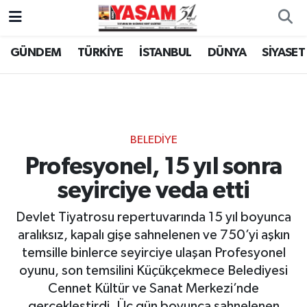
GÜNDEM
TÜRKİYE
İSTANBUL
DÜNYA
SİYASET
BELEDİYE
Profesyonel, 15 yıl sonra
seyirciye veda etti
Devlet Tiyatrosu repertuvarında 15 yıl boyunca
aralıksız, kapalı gişe sahnelenen ve 750’yi aşkın
temsille binlerce seyirciye ulaşan Profesyonel
oyunu, son temsilini Küçükçekmece Belediyesi
Cennet Kültür ve Sanat Merkezi’nde
gerçekleştirdi. Üç gün boyunca sahnelenen