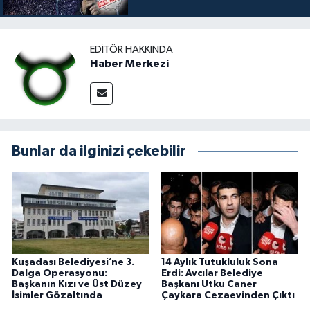
EDITÖR HAKKINDA
Haber Merkezi
Bunlar da ilginizi çekebilir
Kuşadası Belediyesi’ne 3.
14 Aylık Tutukluluk Sona
Dalga Operasyonu:
Erdi: Avcılar Belediye
Başkanın Kızı ve Üst Düzey
Başkanı Utku Caner
İsimler Gözaltında
Çaykara Cezaevinden Çıktı