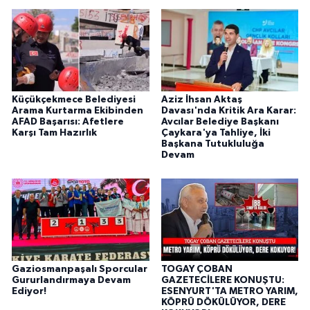
Küçükçekmece Belediyesi
Aziz İhsan Aktaş
Arama Kurtarma Ekibinden
Davası'nda Kritik Ara Karar:
AFAD Başarısı: Afetlere
Avcılar Belediye Başkanı
Karşı Tam Hazırlık
Çaykara'ya Tahliye, İki
Başkana Tutukluluğa
Devam
Gaziosmanpaşalı Sporcular
TOGAY ÇOBAN
Gururlandırmaya Devam
GAZETECİLERE KONUŞTU:
Ediyor!
ESENYURT'TA METRO YARIM,
KÖPRÜ DÖKÜLÜYOR, DERE