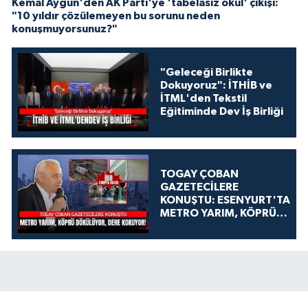
Kemal Aygün'den AK Parti'ye 'tabelasız okul' çıkışı:
"10 yıldır çözülemeyen bu sorunu neden
konuşmuyorsunuz?"
"Geleceği Birlikte
Dokuyoruz": İTHİB ve
İTML'den Tekstil
Eğitiminde Dev İş Birliği
TOGAY ÇOBAN
GAZETECİLERE
KONUŞTU: ESENYURT'TA
METRO YARIM, KÖPRÜ
DÖKÜLÜYOR, DERE
KOKUYOR!