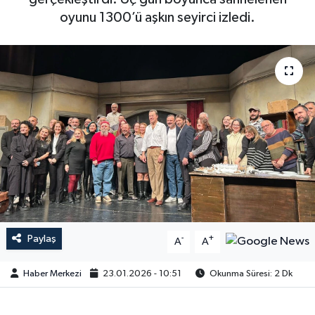
oyunu 1300’ü aşkın seyirci izledi.
Paylaş
-
+
A
A
Haber Merkezi
23.01.2026 - 10:51
Okunma Süresi: 2 Dk