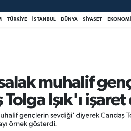
M
TÜRKİYE
İSTANBUL
DÜNYA
SİYASET
EKONOMİ
alak muhalif genç
olga Işık'ı işaret 
halif gençlerin sevdiği' diyerek Candaş To
ayı örnek gösterdi.