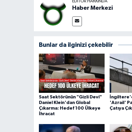
EDITÖR HAKKINDA
Haber Merkezi
Bunlar da ilginizi çekebilir
Saat Sektörünün "Gizli Devi"
İngiltere
Daniel Klein'dan Global
'Azrail' P
Çıkarma: Hedef 100 Ülkeye
Çatıya Çık
İhracat