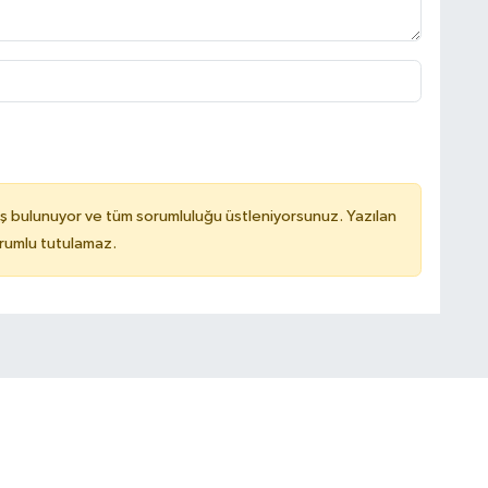
ş bulunuyor ve tüm sorumluluğu üstleniyorsunuz. Yazılan
rumlu tutulamaz.