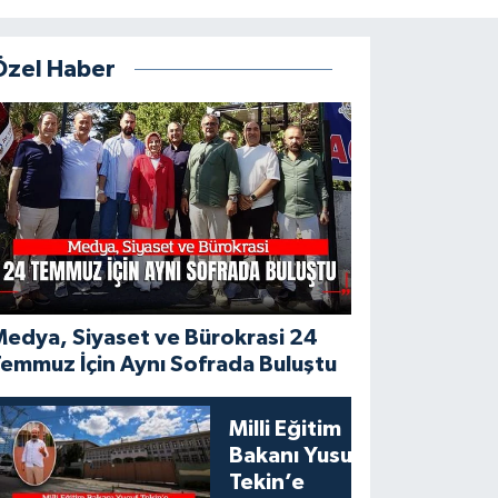
Özel Haber
edya, Siyaset ve Bürokrasi 24
emmuz İçin Aynı Sofrada Buluştu
Milli Eğitim
Bakanı Yusuf
Tekin’e