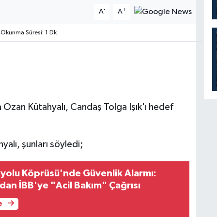
-
+
A
A
Okunma Süresi: 1 Dk
 Ozan Kütahyalı, Candaş Tolga Işık'ı hedef
alı, şunları söyledi;
kyolu Köprüsü'nde Güvenlik Alarmı:
an İBB'ye "Acil Bakım" Çağrısı
e