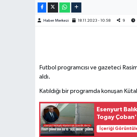
Haber Merkezi
18.11.2023 - 10:58
9
Futbol programcısı ve gazeteci Rasim
aldı.
Katıldığı bir programda konuşan Kütahy
Esenyurt Balı
Togay Çoban'd
İçeriği Görüntül