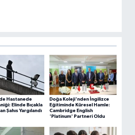
'de Hastanede
Doğa Koleji'nden İngilizce
aniği: Elinde Bıçakla
Eğitiminde Küresel Hamle:
an Şahıs Yargılandı
Cambridge English
'Platinum' Partneri Oldu