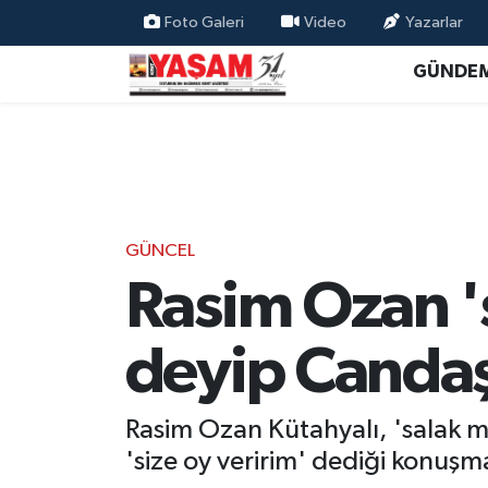
Foto Galeri
Video
Yazarlar
GÜNDE
GÜNCEL
Rasim Ozan 's
deyip Candaş T
Rasim Ozan Kütahyalı, 'salak mu
'size oy veririm' dediği konuşm