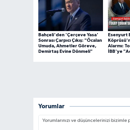
Bahçeli'den 'Çerçeve Yasa'
Esenyurt 
Sonrası Çarpıcı Çıkış: "Öcalan
Köprüsü'n
Umuda, Ahmetler Göreve,
Alarmı: T
Demirtaş Evine Dönmeli"
İBB'ye "Ac
Yorumlar