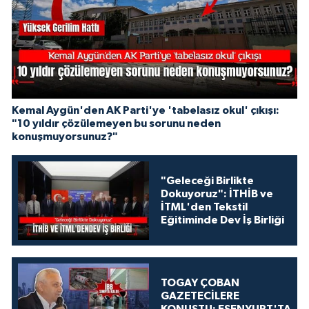
Kemal Aygün'den AK Parti'ye 'tabelasız okul' çıkışı:
"10 yıldır çözülemeyen bu sorunu neden
konuşmuyorsunuz?"
"Geleceği Birlikte
Dokuyoruz": İTHİB ve
İTML'den Tekstil
Eğitiminde Dev İş Birliği
TOGAY ÇOBAN
GAZETECİLERE
KONUŞTU: ESENYURT'TA