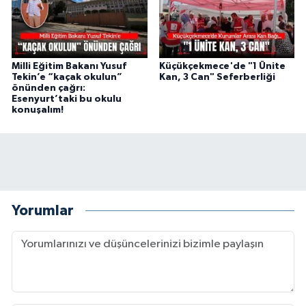
Milli Eğitim Bakanı Yusuf
Küçükçekmece'de "1 Ünite
Tekin’e “kaçak okulun”
Kan, 3 Can" Seferberliği
önünden çağrı:
Esenyurt’taki bu okulu
konuşalım!
Yorumlar