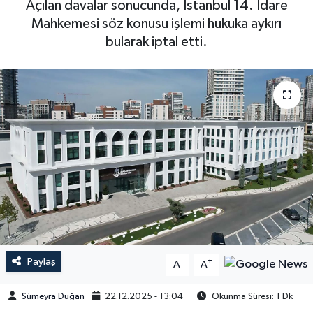
Açılan davalar sonucunda, İstanbul 14. İdare
Mahkemesi söz konusu işlemi hukuka aykırı
bularak iptal etti.
Paylaş
-
+
A
A
Sümeyra Duğan
22.12.2025 - 13:04
Okunma Süresi: 1 Dk