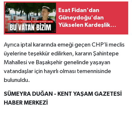
Esat Fidan'dan
Güneydoğu'dan
Yükselen Kardeşlik
Çağrısı: "Bu Vatan
Bizim"
Ayrıca iptal kararında emeği geçen CHP’li meclis
üyelerine teşekkür edilirken, kararın Şahintepe
Mahallesi ve Başakşehir genelinde yaşayan
vatandaşlar için hayırlı olması temennisinde
bulunuldu.
SÜMEYRA DUĞAN - KENT YAŞAM GAZETESİ
HABER MERKEZİ