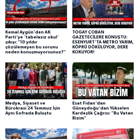
Kemal Aygün'den AK
TOGAY ÇOBAN
Parti'ye 'tabelasız okul'
GAZETECİLERE KONUŞTU:
çıkışı: "10 yıldır
ESENYURT'TA METRO YARIM,
çözülemeyen bu sorunu
KÖPRÜ DÖKÜLÜYOR, DERE
neden konuşmuyorsunuz?"
KOKUYOR!
Medya, Siyaset ve
Esat Fidan'dan
Bürokrasi 24 Temmuz İçin
Güneydoğu'dan Yükselen
Aynı Sofrada Buluştu
Kardeşlik Çağrısı: "Bu Vatan
Bizim"