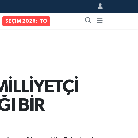
SEÇİM 2026: İTO
İLLİYETÇİ
I BİR