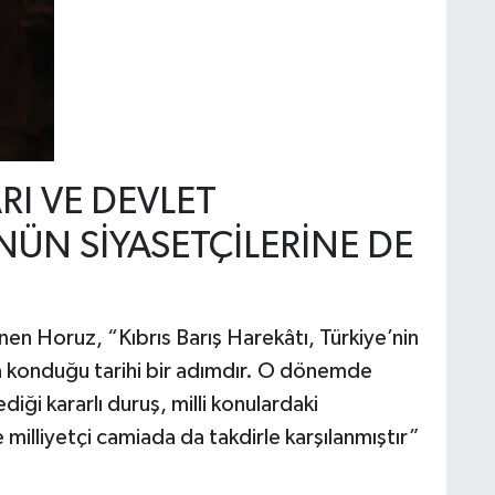
RI VE DEVLET
NÜN SİYASETÇİLERİNE DE
nen Horuz, “Kıbrıs Barış Harekâtı, Türkiye’nin
aya konduğu tarihi bir adımdır. O dönemde
iği kararlı duruş, milli konulardaki
milliyetçi camiada da takdirle karşılanmıştır”