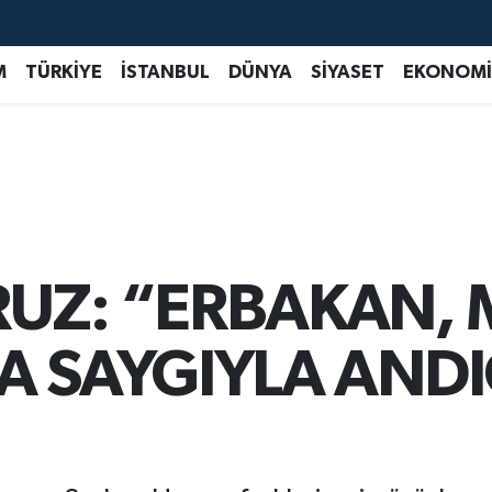
M
TÜRKİYE
İSTANBUL
DÜNYA
SİYASET
EKONOMİ
UZ: “ERBAKAN, M
 SAYGIYLA ANDIĞ