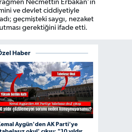
ere rağmen Necmettin Erbakan’ın
mini ve devlet ciddiyetiyle
ladı; geçmişteki saygı, nezaket
tması gerektiğini ifade etti.
Özel Haber
Kemal Aygün'den AK Parti'ye
tabelasız okul' çıkışı: "10 yıldır