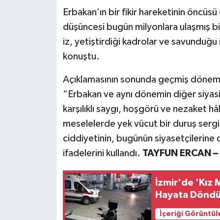
Erbakan’ın bir fikir hareketinin öncüs
düşüncesi bugün milyonlara ulaşmış bir 
iz, yetiştirdiği kadrolar ve savunduğ
konuştu.
Açıklamasının sonunda geçmiş dönem s
“Erbakan ve aynı dönemin diğer siyasi l
karşılıklı saygı, hoşgörü ve nezaket hâk
meselelerde yek vücut bir duruş sergi
ciddiyetinin, bugünün siyasetçilerine 
ifadelerini kullandı.
TAYFUN ERCAN –
İzmir'de 'Kız 
Hayata Döndür
İçeriği Görüntül