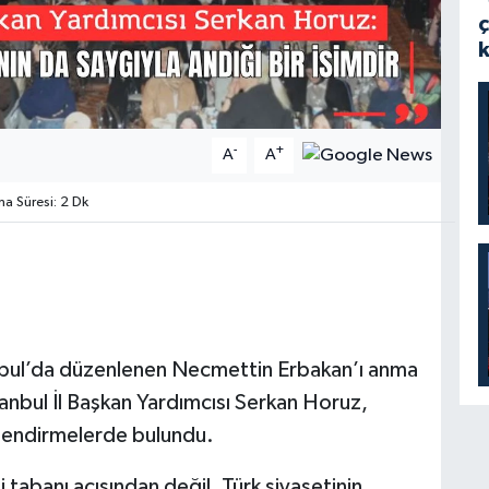
-
+
A
A
 Süresi: 2 Dk
anbul’da düzenlenen Necmettin Erbakan’ı anma
stanbul İl Başkan Yardımcısı Serkan Horuz,
lendirmelerde bulundu.
 tabanı açısından değil, Türk siyasetinin