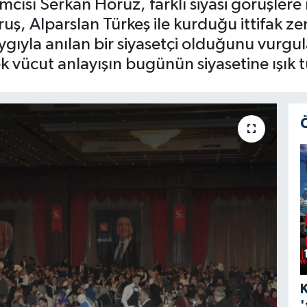
rdımcısı Serkan Horuz, farklı siyasi görüşl
ruş, Alparslan Türkeş ile kurduğu ittifak ze
ygıyla anılan bir siyasetçi olduğunu vurgu
k vücut anlayışın bugünün siyasetine ışık tu
'