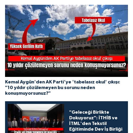
Kemal Aygün'den AK Parti'ye 'tabelasız okul' çıkışı:
"10 yıldır çözülemeyen bu sorunu neden
konuşmuyorsunuz?"
"Geleceği Birlikte
Dokuyoruz": İTHİB ve
İTML'den Tekstil
Eğitiminde Dev İş Birliği