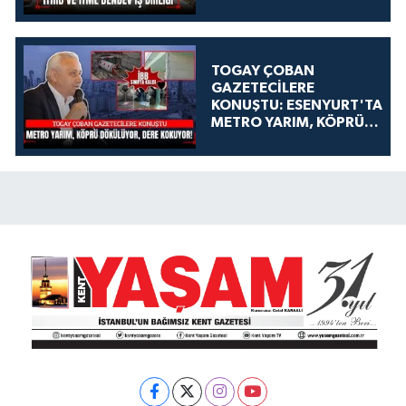
TOGAY ÇOBAN
GAZETECİLERE
KONUŞTU: ESENYURT'TA
METRO YARIM, KÖPRÜ
DÖKÜLÜYOR, DERE
KOKUYOR!