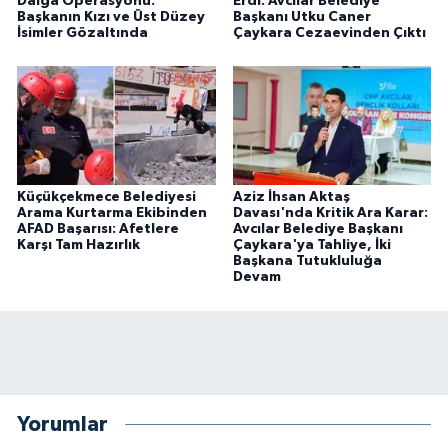
Dalga Operasyonu:
Erdi: Avcılar Belediye
Başkanın Kızı ve Üst Düzey
Başkanı Utku Caner
İsimler Gözaltında
Çaykara Cezaevinden Çıktı
Küçükçekmece Belediyesi
Aziz İhsan Aktaş
Arama Kurtarma Ekibinden
Davası'nda Kritik Ara Karar:
AFAD Başarısı: Afetlere
Avcılar Belediye Başkanı
Karşı Tam Hazırlık
Çaykara'ya Tahliye, İki
Başkana Tutukluluğa
Devam
Yorumlar