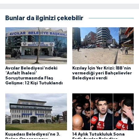
Bunlar da ilginizi çekebilir
Avcılar Belediyesi'ndeki
Kızılay İçin Yer Krizi: İBB'nin
'Asfalt İhalesi'
vermediği yeri Bahçelievler
Soruşturmasında Flaş
Belediyesi verdi
Gelişme: 12 Kişi Tutuklandı
Kuşadası Belediyesi’ne 3.
14 Aylık Tutukluluk Sona