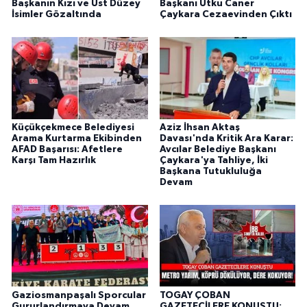
Başkanın Kızı ve Üst Düzey
Başkanı Utku Caner
İsimler Gözaltında
Çaykara Cezaevinden Çıktı
Küçükçekmece Belediyesi
Aziz İhsan Aktaş
Arama Kurtarma Ekibinden
Davası'nda Kritik Ara Karar:
AFAD Başarısı: Afetlere
Avcılar Belediye Başkanı
Karşı Tam Hazırlık
Çaykara'ya Tahliye, İki
Başkana Tutukluluğa
Devam
Gaziosmanpaşalı Sporcular
TOGAY ÇOBAN
Gururlandırmaya Devam
GAZETECİLERE KONUŞTU: