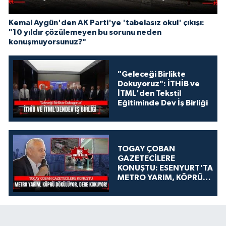
Kemal Aygün'den AK Parti'ye 'tabelasız okul' çıkışı:
"10 yıldır çözülemeyen bu sorunu neden
konuşmuyorsunuz?"
"Geleceği Birlikte
Dokuyoruz": İTHİB ve
İTML'den Tekstil
Eğitiminde Dev İş Birliği
TOGAY ÇOBAN
GAZETECİLERE
KONUŞTU: ESENYURT'TA
METRO YARIM, KÖPRÜ
DÖKÜLÜYOR, DERE
KOKUYOR!