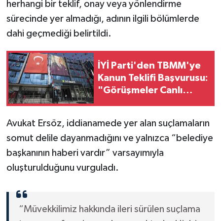
herhangi bir teklif, onay veya yönlendirme
sürecinde yer almadığı, adının ilgili bölümlerde
dahi geçmediği belirtildi.
İYİ Parti'den TBMM'ye
Kanun Teklifi Başvurusu:
"Görüşmeler Canlı
Yayınlansın, Şehit
Aileleri Dinlensin"
Avukat Ersöz, iddianamede yer alan suçlamaların
somut delile dayanmadığını ve yalnızca “belediye
başkanının haberi vardır” varsayımıyla
oluşturulduğunu vurguladı.
“Müvekkilimiz hakkında ileri sürülen suçlama