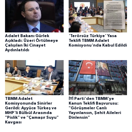
Adalet Bakanı Gürlek
'Terörsüz Türkiye' Yasa
Açıkladı: Üzeri Örtülmeye
Teklifi TBMM Adalet
Çalışılan İki Cinayet
Komisyonu'nda Kabul Edildi
Aydınlatıldı
TBMM Adalet
İYİ Parti'den TBMM'ye
Komisyonunda Sinirler
Kanun Teklifi Başvurusu:
Gerildi: Ayyüce Türkeş ve
"Görüşmeler Canlı
MHP'li Bülbül Arasında
Yayınlansın, Şehit Aileleri
"Pislik" ve "Çamaşır Suyu"
Dinlensin"
Kavgası