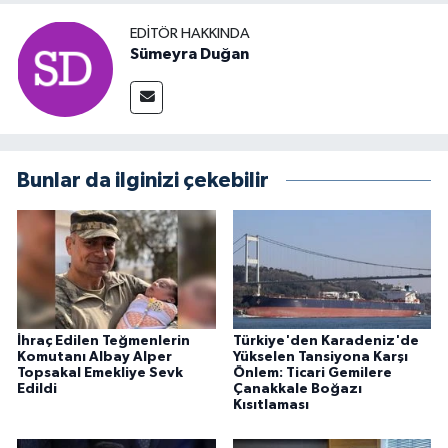
EDITÖR HAKKINDA
Sümeyra Duğan
Bunlar da ilginizi çekebilir
İhraç Edilen Teğmenlerin
Türkiye'den Karadeniz'de
Komutanı Albay Alper
Yükselen Tansiyona Karşı
Topsakal Emekliye Sevk
Önlem: Ticari Gemilere
Edildi
Çanakkale Boğazı
Kısıtlaması