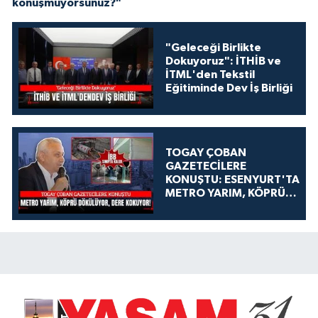
konuşmuyorsunuz?"
"Geleceği Birlikte
Dokuyoruz": İTHİB ve
İTML'den Tekstil
Eğitiminde Dev İş Birliği
TOGAY ÇOBAN
GAZETECİLERE
KONUŞTU: ESENYURT'TA
METRO YARIM, KÖPRÜ
DÖKÜLÜYOR, DERE
KOKUYOR!