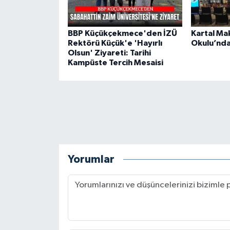
BBP Küçükçekmece'den İZÜ
Kartal Ma
Rektörü Küçük'e 'Hayırlı
Okulu’nda
Olsun' Ziyareti: Tarihi
Kampüste Tercih Mesaisi
Yorumlar