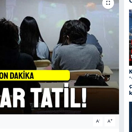
'
-
+
A
A