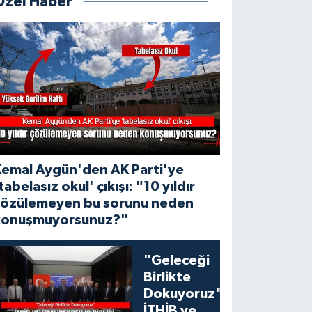
Özel Haber
Kemal Aygün'den AK Parti'ye
tabelasız okul' çıkışı: "10 yıldır
çözülemeyen bu sorunu neden
konuşmuyorsunuz?"
"Geleceği
Birlikte
Dokuyoruz":
İTHİB ve