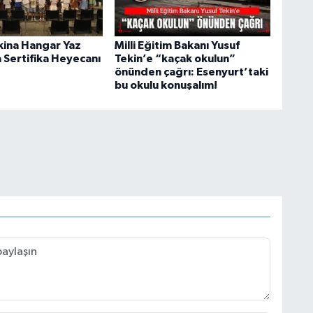
kina Hangar Yaz
Milli Eğitim Bakanı Yusuf
 Sertifika Heyecanı
Tekin’e “kaçak okulun”
önünden çağrı: Esenyurt’taki
bu okulu konuşalım!