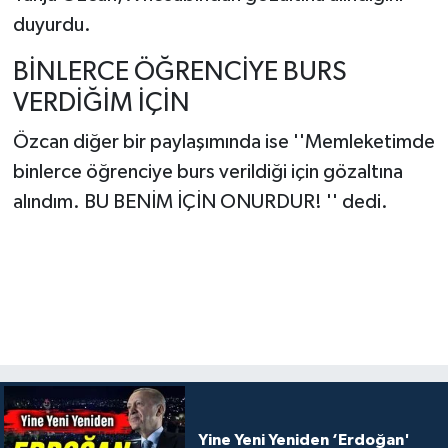
duyurdu.
BİNLERCE ÖĞRENCİYE BURS
VERDİĞİM İÇİN
Özcan diğer bir paylaşımında ise ''Memleketimde
binlerce öğrenciye burs verildiği için gözaltına
alındım. BU BENİM İÇİN ONURDUR! '' dedi.
Yine Yeni Yeniden ‘Erdoğan'