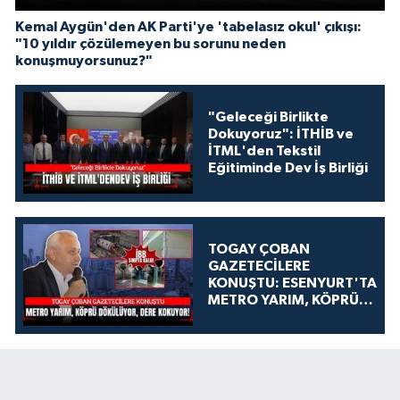
Kemal Aygün'den AK Parti'ye 'tabelasız okul' çıkışı:
"10 yıldır çözülemeyen bu sorunu neden
konuşmuyorsunuz?"
"Geleceği Birlikte
Dokuyoruz": İTHİB ve
İTML'den Tekstil
Eğitiminde Dev İş Birliği
TOGAY ÇOBAN
GAZETECİLERE
KONUŞTU: ESENYURT'TA
METRO YARIM, KÖPRÜ
DÖKÜLÜYOR, DERE
KOKUYOR!