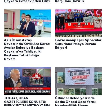
Çaykara Cezaevinden Çıktı
Karşı Tam Hazırlık
Aziz İhsan Aktaş
Gaziosmanpaşalı Sporcular
Davası'nda Kritik Ara Karar:
Gururlandırmaya Devam
Avcılar Belediye Başkanı
Ediyor!
Çaykara'ya Tahliye, İki
Başkana Tutukluluğa
Devam
TOGAY ÇOBAN
Üsküdar Belediyesi'nde
GAZETECİLERE KONUŞTU:
Seçim Öncesi Gece Yarısı
ESENYURT'TA METRO YARIM,
Hareketliliği: Sinem