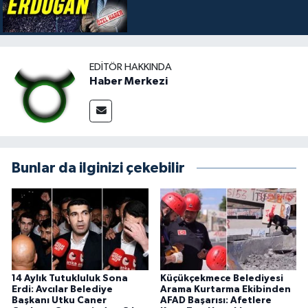
EDITÖR HAKKINDA
Haber Merkezi
Bunlar da ilginizi çekebilir
14 Aylık Tutukluluk Sona
Küçükçekmece Belediyesi
Erdi: Avcılar Belediye
Arama Kurtarma Ekibinden
Başkanı Utku Caner
AFAD Başarısı: Afetlere