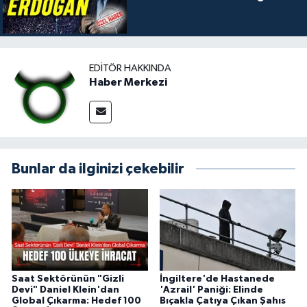
EDITÖR HAKKINDA
Haber Merkezi
Bunlar da ilginizi çekebilir
Saat Sektörünün "Gizli
İngiltere'de Hastanede
Devi" Daniel Klein'dan
'Azrail' Paniği: Elinde
Global Çıkarma: Hedef 100
Bıçakla Çatıya Çıkan Şahıs