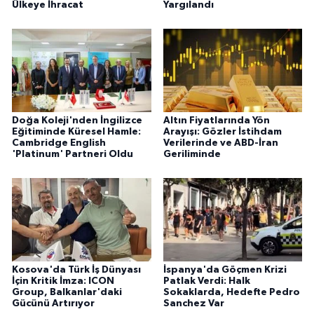
Ülkeye İhracat
Yargılandı
Doğa Koleji'nden İngilizce
Altın Fiyatlarında Yön
Eğitiminde Küresel Hamle:
Arayışı: Gözler İstihdam
Cambridge English
Verilerinde ve ABD-İran
'Platinum' Partneri Oldu
Geriliminde
Kosova'da Türk İş Dünyası
İspanya'da Göçmen Krizi
İçin Kritik İmza: ICON
Patlak Verdi: Halk
Group, Balkanlar'daki
Sokaklarda, Hedefte Pedro
Gücünü Artırıyor
Sanchez Var