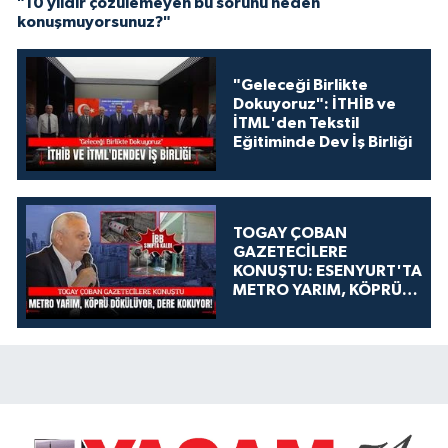
"10 yıldır çözülemeyen bu sorunu neden
konuşmuyorsunuz?"
"Geleceği Birlikte
Dokuyoruz": İTHİB ve
İTML'den Tekstil
Eğitiminde Dev İş Birliği
TOGAY ÇOBAN
GAZETECİLERE
KONUŞTU: ESENYURT'TA
METRO YARIM, KÖPRÜ
DÖKÜLÜYOR, DERE
KOKUYOR!