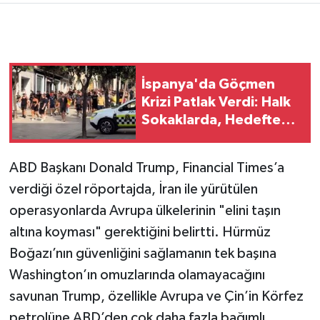
İspanya'da Göçmen
Krizi Patlak Verdi: Halk
Sokaklarda, Hedefte
Pedro Sanchez Var
ABD Başkanı Donald Trump, Financial Times’a
verdiği özel röportajda, İran ile yürütülen
operasyonlarda Avrupa ülkelerinin "elini taşın
altına koyması" gerektiğini belirtti. Hürmüz
Boğazı’nın güvenliğini sağlamanın tek başına
Washington’ın omuzlarında olamayacağını
savunan Trump, özellikle Avrupa ve Çin’in Körfez
petrolüne ABD’den çok daha fazla bağımlı