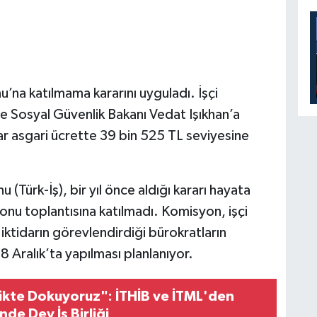
’na katılmama kararını uyguladı. İşçi
e Sosyal Güvenlik Bakanı Vedat Işıkhan’a
lar asgari ücrette 39 bin 525 TL seviyesine
 (Türk-İş), bir yıl önce aldığı kararı hayata
nu toplantısına katılmadı. Komisyon, işçi
 iktidarın görevlendirdiği bürokratların
18 Aralık’ta yapılması planlanıyor.
likte Dokuyoruz": İTHİB ve İTML'den
nde Dev İş Birliği