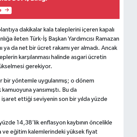
e
ntıya dakikalar kala taleplerini içeren kapalı
anlığa ileten Türk-İş Başkan Yardımcısı Ramazan
 ya da net bir ücret rakamı yer almadı. Ancak
eplerin karşılanması halinde asgari ücretin
ükselmesi gerekiyor.
zer bir yöntemle uygulanmış; o dönem
k kamuoyuna yansımıştı. Bu da
işaret ettiği seviyenin son bir yılda yüzde
yüzde 14,38’lik enflasyon kaybının öncelikle
a ve eğitim kalemlerindeki yüksek fiyat