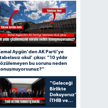
Kemal Aygün'den AK Parti'ye
tabelasız okul' çıkışı: "10 yıldır
çözülemeyen bu sorunu neden
konuşmuyorsunuz?"
"Geleceği
Birlikte
Dokuyoruz":
İTHİB ve
İTML'den