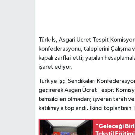
Türk-İş, Asgari Ücret Tespit Komisyonu
konfederasyonu, taleplerini Çalışma v
kapalı zarfla iletti; yapılan hesaplama
işaret ediyor.
Türkiye İşçi Sendikaları Konfederasyonu
geçirerek Asgari Ücret Tespit Komisyo
temsilcileri olmadan; işveren tarafı ve
katılımıyla toplandı. İkinci toplantının 
"Geleceği Bir
Tekstil Eğitimi