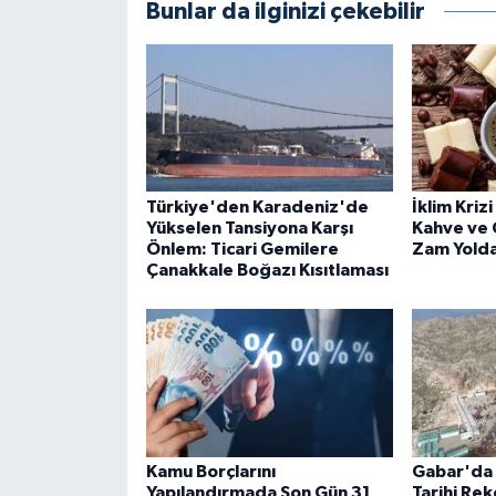
Bunlar da ilginizi çekebilir
Türkiye'den Karadeniz'de
İklim Kriz
Yükselen Tansiyona Karşı
Kahve ve 
Önlem: Ticari Gemilere
Zam Yolda
Çanakkale Boğazı Kısıtlaması
Kamu Borçlarını
Gabar'da 
Yapılandırmada Son Gün 31
Tarihi Rek