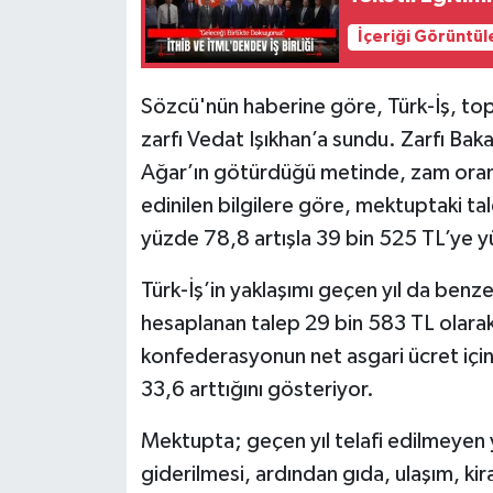
İçeriği Görüntül
Sözcü'nün haberine göre, Türk-İş, topla
zarfı Vedat Işıkhan’a sundu. Zarfı Bak
Ağar’ın götürdüğü metinde, zam oranı
edinilen bilgilere göre, mektuptaki tal
yüzde 78,8 artışla 39 bin 525 TL’ye y
Türk-İş’in yaklaşımı geçen yıl da ben
hesaplanan talep 29 bin 583 TL olara
konfederasyonun net asgari ücret için 
33,6 arttığını gösteriyor.
Mektupta; geçen yıl telafi edilmeyen 
giderilmesi, ardından gıda, ulaşım, kir