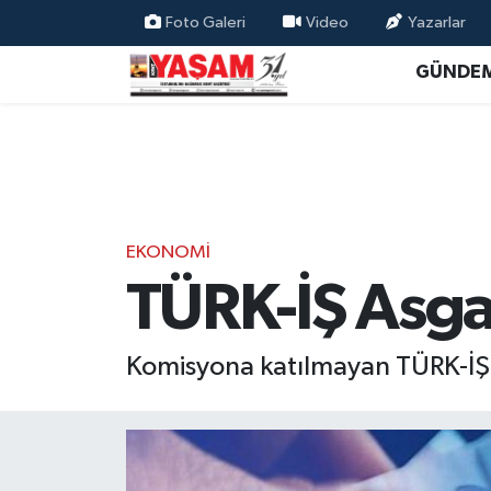
Foto Galeri
Video
Yazarlar
GÜNDE
EKONOMİ
TÜRK-İŞ Asgar
Komisyona katılmayan TÜRK-İŞ'in