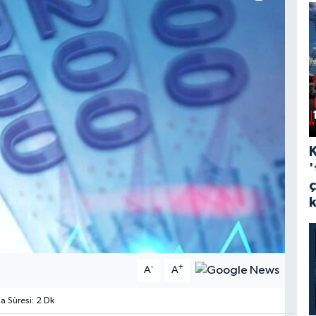
'
-
+
A
A
 Süresi: 2 Dk