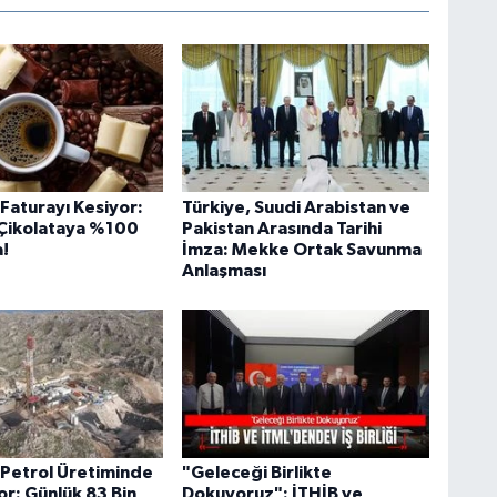
i Faturayı Kesiyor:
Türkiye, Suudi Arabistan ve
Çikolataya %100
Pakistan Arasında Tarihi
!
İmza: Mekke Ortak Savunma
Anlaşması
Petrol Üretiminde
"Geleceği Birlikte
or: Günlük 83 Bin
Dokuyoruz": İTHİB ve