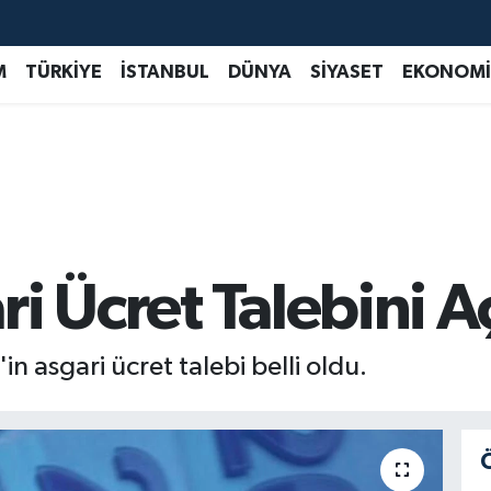
M
TÜRKİYE
İSTANBUL
DÜNYA
SİYASET
EKONOMİ
i Ücret Talebini A
 asgari ücret talebi belli oldu.