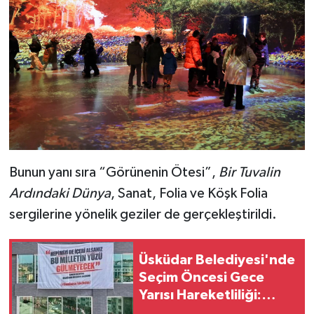
Bunun yanı sıra “Görünenin Ötesi”,
Bir Tuvalin
Ardındaki Dünya
, Sanat, Folia ve Köşk Folia
sergilerine yönelik geziler de gerçekleştirildi.
Üsküdar Belediyesi'nde
Seçim Öncesi Gece
Yarısı Hareketliliği:
Sinem Dedetaş Posteri