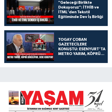
"Geleceği Birlikte
Dokuyoruz": İTHİB ve
İTML'den Tekstil
Eğitiminde Dev İş Birliği
TOGAY ÇOBAN
GAZETECİLERE
KONUŞTU: ESENYURT'TA
METRO YARIM, KÖPRÜ
DÖKÜLÜYOR, DERE
KOKUYOR!