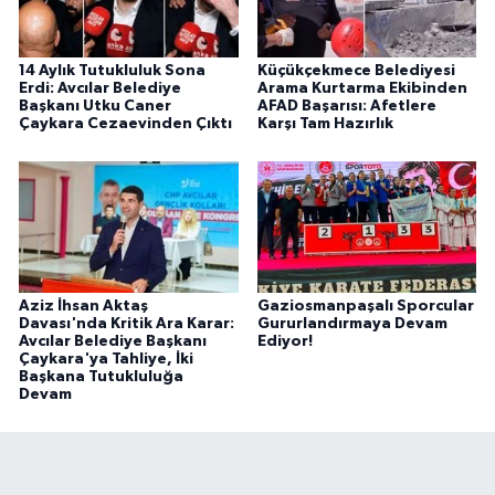
14 Aylık Tutukluluk Sona
Küçükçekmece Belediyesi
Erdi: Avcılar Belediye
Arama Kurtarma Ekibinden
Başkanı Utku Caner
AFAD Başarısı: Afetlere
Çaykara Cezaevinden Çıktı
Karşı Tam Hazırlık
Aziz İhsan Aktaş
Gaziosmanpaşalı Sporcular
Davası'nda Kritik Ara Karar:
Gururlandırmaya Devam
Avcılar Belediye Başkanı
Ediyor!
Çaykara'ya Tahliye, İki
Başkana Tutukluluğa
Devam