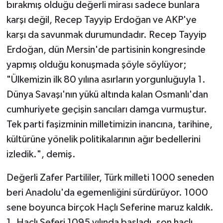
bırakmış olduğu değerli mirası sadece bunlara
karşı değil, Recep Tayyip Erdoğan ve AKP'ye
karşı da savunmak durumundadır. Recep Tayyip
Erdoğan, dün Mersin'de partisinin kongresinde
yapmış olduğu konuşmada şöyle söylüyor;
"Ülkemizin ilk 80 yılına asırların yorgunluğuyla 1.
Dünya Savaşı'nın yükü altında kalan Osmanlı'dan
cumhuriyete geçişin sancıları damga vurmuştur.
Tek parti faşizminin milletimizin inancına, tarihine,
kültürüne yönelik politikalarının ağır bedellerini
izledik.", demiş.
Değerli Zafer Partililer, Türk milleti 1000 seneden
beri Anadolu'da egemenliğini sürdürüyor. 1000
sene boyunca birçok Haçlı Seferine maruz kaldık.
1. Haçlı Seferi 1095 yılında başladı, son haçlı