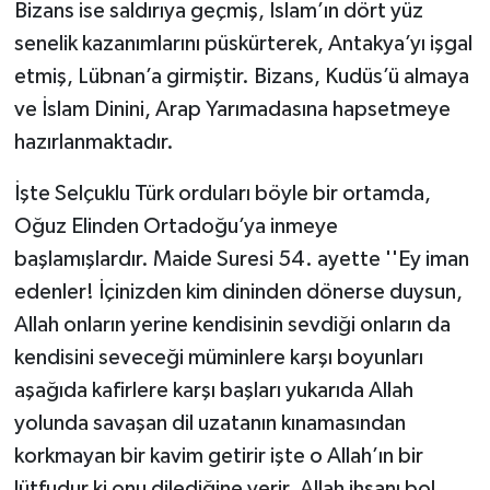
Bizans ise saldırıya geçmiş, İslam’ın dört yüz
senelik kazanımlarını püskürterek, Antakya’yı işgal
etmiş, Lübnan’a girmiştir. Bizans, Kudüs’ü almaya
ve İslam Dinini, Arap Yarımadasına hapsetmeye
hazırlanmaktadır.
İşte Selçuklu Türk orduları böyle bir ortamda,
Oğuz Elinden Ortadoğu’ya inmeye
başlamışlardır. Maide Suresi 54. ayette ''Ey iman
edenler! İçinizden kim dininden dönerse duysun,
Allah onların yerine kendisinin sevdiği onların da
kendisini seveceği müminlere karşı boyunları
aşağıda kafirlere karşı başları yukarıda Allah
yolunda savaşan dil uzatanın kınamasından
korkmayan bir kavim getirir işte o Allah’ın bir
lütfudur ki onu dilediğine verir. Allah ihsanı bol