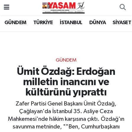
GÜNDEM
TÜRKİYE
İSTANBUL
DÜNYA
SİYASET
GÜNDEM
Ümit Özdağ: Erdoğan
milletin inancını ve
kültürünü yıprattı
Zafer Partisi Genel Başkanı Ümit Özdağ,
Çağlayan'da İstanbul 35. Asliye Ceza
Mahkemesi'nde hâkim karşısına çıktı. Özdağ'ın
savunma metninde, ""Ben, Cumhurbaşkanı