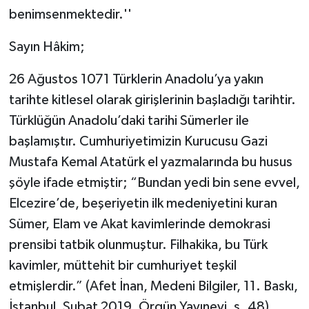
benimsenmektedir.''
Sayın Hâkim;
26 Ağustos 1071 Türklerin Anadolu’ya yakın
tarihte kitlesel olarak girişlerinin başladığı tarihtir.
Türklüğün Anadolu’daki tarihi Sümerler ile
başlamıştır. Cumhuriyetimizin Kurucusu Gazi
Mustafa Kemal Atatürk el yazmalarında bu husus
şöyle ifade etmiştir; “Bundan yedi bin sene evvel,
Elcezire’de, beşeriyetin ilk medeniyetini kuran
Sümer, Elam ve Akat kavimlerinde demokrasi
prensibi tatbik olunmuştur. Filhakika, bu Türk
kavimler, müttehit bir cumhuriyet teşkil
etmişlerdir.” (Afet İnan, Medeni Bilgiler, 11. Baskı,
İstanbul, Şubat 2019, Örgün Yayınevi, s. 48)