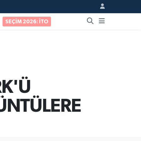
SEÇİM 2026: İTO
RK'Ü
RÜNTÜLERE