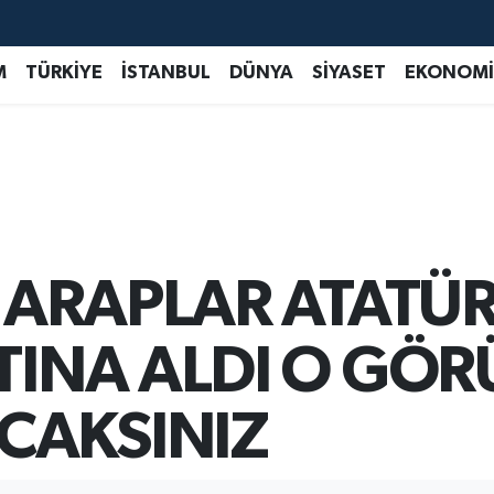
M
TÜRKİYE
İSTANBUL
DÜNYA
SİYASET
EKONOMİ
! ARAPLAR ATATÜ
LTINA ALDI O GÖ
CAKSINIZ