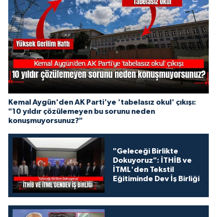
Kemal Aygün'den AK Parti'ye 'tabelasız okul' çıkışı:
"10 yıldır çözülemeyen bu sorunu neden
konuşmuyorsunuz?"
"Geleceği Birlikte
Dokuyoruz": İTHİB ve
İTML'den Tekstil
Eğitiminde Dev İş Birliği