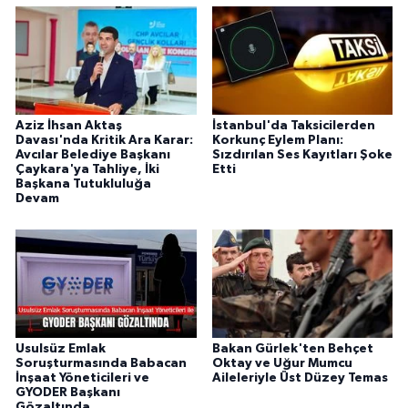
Aziz İhsan Aktaş
İstanbul'da Taksicilerden
Davası'nda Kritik Ara Karar:
Korkunç Eylem Planı:
Avcılar Belediye Başkanı
Sızdırılan Ses Kayıtları Şoke
Çaykara'ya Tahliye, İki
Etti
Başkana Tutukluluğa
Devam
Usulsüz Emlak
Bakan Gürlek'ten Behçet
Soruşturmasında Babacan
Oktay ve Uğur Mumcu
İnşaat Yöneticileri ve
Aileleriyle Üst Düzey Temas
GYODER Başkanı
Gözaltında