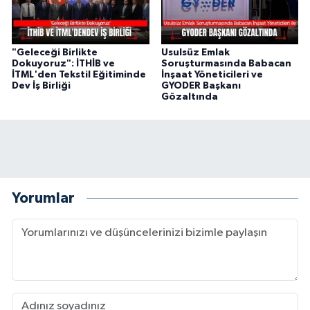
"Geleceği Birlikte
Usulsüz Emlak
Dokuyoruz": İTHİB ve
Soruşturmasında Babacan
İTML'den Tekstil Eğitiminde
İnşaat Yöneticileri ve
Dev İş Birliği
GYODER Başkanı
Gözaltında
Yorumlar