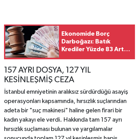
Ekonomide Borç
Darboğazı: Batık
Krediler Yüzde 83 Arttı,
Bankalar İpoteklere El
Koyuyor
157 AYRI DOSYA, 127 YIL
KESİNLEŞMİŞ CEZA
İstanbul emniyetinin aralıksız sürdürdüğü asayiş
operasyonları kapsamında, hırsızlık suçlarından
adeta bir "suç makinesi" haline gelen firari bir
kadın yakayı ele verdi. Hakkında tam 157 ayrı
hırsızlık suçlaması bulunan ve yargılamalar
sonucunda toplam 127 yıl kesinleşmiş hapis