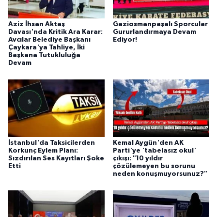
Aziz İhsan Aktaş
Gaziosmanpaşalı Sporcular
Davası'nda Kritik Ara Karar:
Gururlandırmaya Devam
Avcılar Belediye Başkanı
Ediyor!
Çaykara'ya Tahliye, İki
Başkana Tutukluluğa
Devam
İstanbul'da Taksicilerden
Kemal Aygün'den AK
Korkunç Eylem Planı:
Parti'ye 'tabelasız okul'
Sızdırılan Ses Kayıtları Şoke
çıkışı: "10 yıldır
Etti
çözülemeyen bu sorunu
neden konuşmuyorsunuz?"