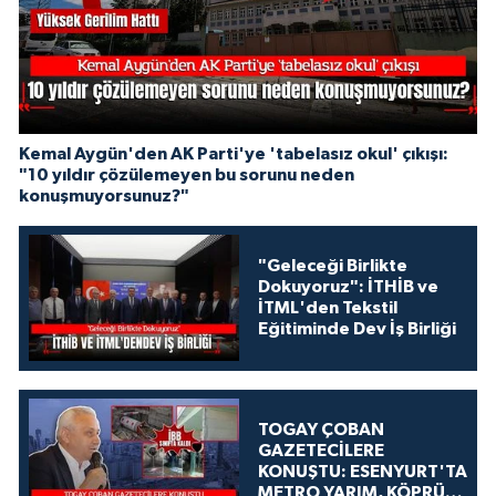
Kemal Aygün'den AK Parti'ye 'tabelasız okul' çıkışı:
"10 yıldır çözülemeyen bu sorunu neden
konuşmuyorsunuz?"
"Geleceği Birlikte
Dokuyoruz": İTHİB ve
İTML'den Tekstil
Eğitiminde Dev İş Birliği
TOGAY ÇOBAN
GAZETECİLERE
KONUŞTU: ESENYURT'TA
METRO YARIM, KÖPRÜ