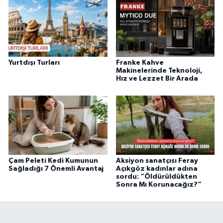
Yurtdışı Turları
Franke Kahve
Makinelerinde Teknoloji,
Hız ve Lezzet Bir Arada
Çam Peleti Kedi Kumunun
Aksiyon sanatçısı Feray
Sağladığı 7 Önemli Avantaj
Açıkgöz kadınlar adına
sordu: “Öldürüldükten
Sonra Mı Korunacağız?”