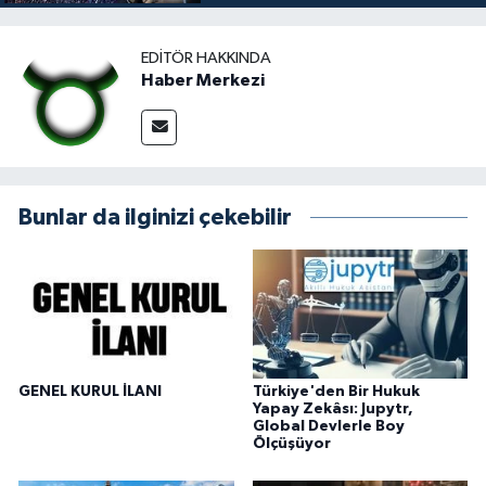
EDITÖR HAKKINDA
Haber Merkezi
Bunlar da ilginizi çekebilir
GENEL KURUL İLANI
Türkiye'den Bir Hukuk
Yapay Zekâsı: Jupytr,
Global Devlerle Boy
Ölçüşüyor