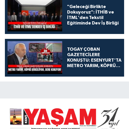
"Geleceği Birlikte
Dokuyoruz": İTHİB ve
İTML'den Tekstil
Eğitiminde Dev İş Birliği
TOGAY ÇOBAN
GAZETECİLERE
KONUŞTU: ESENYURT'TA
METRO YARIM, KÖPRÜ
DÖKÜLÜYOR, DERE
KOKUYOR!