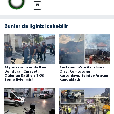
Bunlar da ilginizi çekebilir
Afyonkarahisar'da Kan
Kastamonu'da Akılalmaz
Donduran Cinayet:
Olay: Komşusunu
Oğlunun Katiliyle 3 Gün
Kurşunlayıp Evini ve Aracını
Sonra Evlenmiş!
Kundakladı