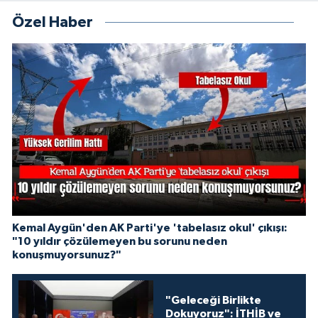
Özel Haber
Kemal Aygün'den AK Parti'ye 'tabelasız okul' çıkışı:
"10 yıldır çözülemeyen bu sorunu neden
konuşmuyorsunuz?"
"Geleceği Birlikte
Dokuyoruz": İTHİB ve