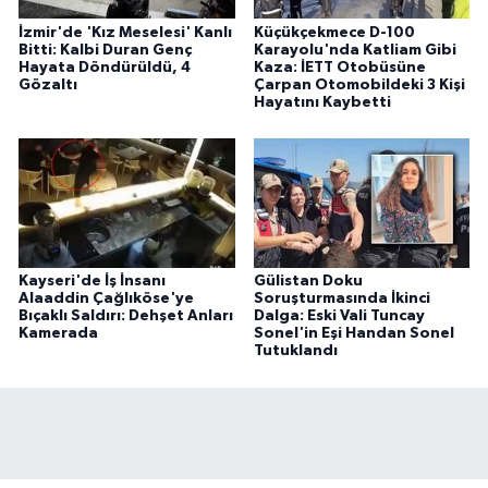
İzmir'de 'Kız Meselesi' Kanlı
Küçükçekmece D-100
Bitti: Kalbi Duran Genç
Karayolu'nda Katliam Gibi
Hayata Döndürüldü, 4
Kaza: İETT Otobüsüne
Gözaltı
Çarpan Otomobildeki 3 Kişi
Hayatını Kaybetti
Kayseri'de İş İnsanı
Gülistan Doku
Alaaddin Çağlıköse'ye
Soruşturmasında İkinci
Bıçaklı Saldırı: Dehşet Anları
Dalga: Eski Vali Tuncay
Kamerada
Sonel'in Eşi Handan Sonel
Tutuklandı