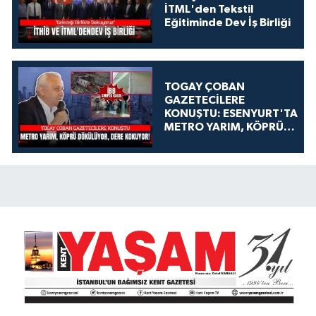
İTML'den Tekstil
Eğitiminde Dev İş Birliği
TOGAY ÇOBAN
GAZETECİLERE
KONUŞTU: ESENYURT'TA
METRO YARIM, KÖPRÜ
DÖKÜLÜYOR, DERE
KOKUYOR!