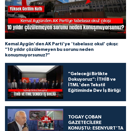
Kemal Aygün'den AK Parti'ye 'tabelasız okul' çıkışı:
"10 yıldır çözülemeyen bu sorunu neden
konuşmuyorsunuz?"
"Geleceği Birlikte
Dokuyoruz": İTHİB ve
İTML'den Tekstil
Eğitiminde Dev İş Birliği
TOGAY ÇOBAN
GAZETECİLERE
KONUŞTU: ESENYURT'TA