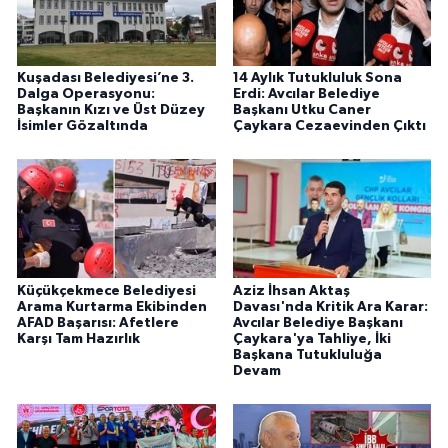
Kuşadası Belediyesi’ne 3.
14 Aylık Tutukluluk Sona
Dalga Operasyonu:
Erdi: Avcılar Belediye
Başkanın Kızı ve Üst Düzey
Başkanı Utku Caner
İsimler Gözaltında
Çaykara Cezaevinden Çıktı
Küçükçekmece Belediyesi
Aziz İhsan Aktaş
Arama Kurtarma Ekibinden
Davası'nda Kritik Ara Karar:
AFAD Başarısı: Afetlere
Avcılar Belediye Başkanı
Karşı Tam Hazırlık
Çaykara'ya Tahliye, İki
Başkana Tutukluluğa
Devam