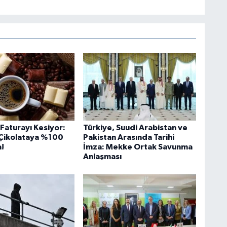
i Faturayı Kesiyor:
Türkiye, Suudi Arabistan ve
Çikolataya %100
Pakistan Arasında Tarihi
!
İmza: Mekke Ortak Savunma
Anlaşması