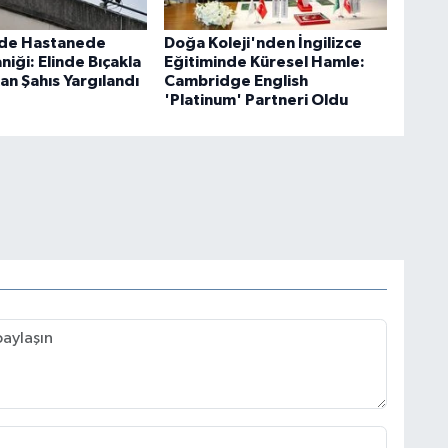
'de Hastanede
Doğa Koleji'nden İngilizce
aniği: Elinde Bıçakla
Eğitiminde Küresel Hamle:
an Şahıs Yargılandı
Cambridge English
'Platinum' Partneri Oldu