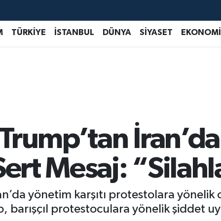
M
TÜRKİYE
İSTANBUL
DÜNYA
SİYASET
EKONOMİ
Trump’tan İran’da
Sert Mesaj: “Silah
da yönetim karşıtı protestolara yönelik ol
p, barışçıl protestoculara yönelik şiddet 