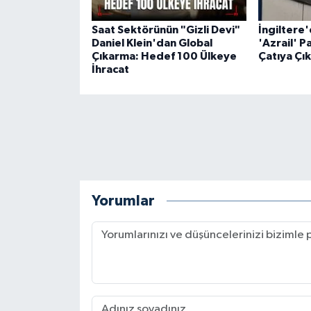
Saat Sektörünün "Gizli Devi"
İngiltere
Daniel Klein'dan Global
'Azrail' P
Çıkarma: Hedef 100 Ülkeye
Çatıya Çık
İhracat
Yorumlar