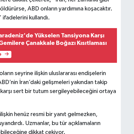
 öldürürse, ABD onların yardımına koşacaktır.
 ifadelerini kullandı.
aradeniz'de Yükselen Tansiyona Karşı
 Gemilere Çanakkale Boğazı Kısıtlaması
e
arın seyrine ilişkin uluslararası endişelerin
BD’nin İran’daki gelişmeleri yakından takip
ne karşı sert bir tutum sergileyebileceğini ortaya
lişkin henüz resmi bir yanıt gelmezken,
yandırdı. Uzmanlar, bu tür açıklamaların
bileceğine dikkat çekiyor.