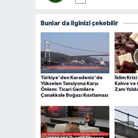
Bunlar da ilginizi çekebilir
Türkiye'den Karadeniz'de
İklim Kriz
Yükselen Tansiyona Karşı
Kahve ve 
Önlem: Ticari Gemilere
Zam Yolda
Çanakkale Boğazı Kısıtlaması