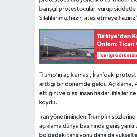
barışçıl protestocuları vurup şiddetle
Silahlarımız hazır, ateş etmeye hazırız”
Türkiye'den K
Önlem: Ticari
İçeriği Görüntül
Trump’ın açıklaması, İran’daki protestol
arttığı bir dönemde geldi. Açıklama, A
ettiğini ve olası insan hakları ihlalleri
koydu.
İran yönetiminden Trump’ın sözlerine i
açıklama dünya basınında geniş yankı u
bölgedeki tansiyonu daha da yükselte