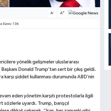
-
+
A
A
Süresi: 1 Dk
cilere yönelik gelişmeler uluslararası
aşkanı Donald Trump’tan sert bir çıkış geldi.
ra karşı şiddet kullanması durumunda ABD’nin
am eden yönetim karşıtı protestolarla ilgili
t sözlerle uyardı. Trump, barışçıl
lere dikkat çekerek, “İran, her zamanki gibi