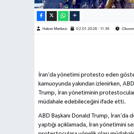
Haber Merkezi
02.01.2026 - 11:36
Okunma 
İran’da yönetimi protesto eden gösteri
kamuoyunda yakından izlenirken, ABD B
Trump, İran yönetiminin protestocula
müdahale edebileceğini ifade etti.
ABD Başkanı Donald Trump, İran’da dev
yaptığı açıklamada, İran yönetimini ser
protestoculara yönelik olası müdahale