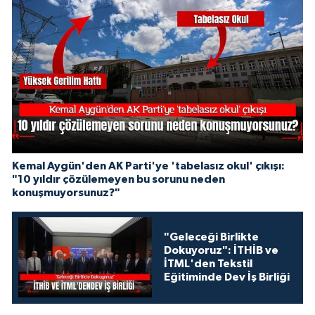
Kemal Aygün'den AK Parti'ye 'tabelasız okul' çıkışı:
"10 yıldır çözülemeyen bu sorunu neden
konuşmuyorsunuz?"
"Geleceği Birlikte
Dokuyoruz": İTHİB ve
İTML'den Tekstil
Eğitiminde Dev İş Birliği