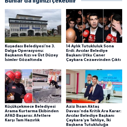
Bunlar da ilginizi çekebilir
Kuşadası Belediyesi’ne 3.
14 Aylık Tutukluluk Sona
Dalga Operasyonu:
Erdi: Avcılar Belediye
Başkanın Kızı ve Üst Düzey
Başkanı Utku Caner
İsimler Gözaltında
Çaykara Cezaevinden Çıktı
Küçükçekmece Belediyesi
Aziz İhsan Aktaş
Arama Kurtarma Ekibinden
Davası'nda Kritik Ara Karar:
AFAD Başarısı: Afetlere
Avcılar Belediye Başkanı
Karşı Tam Hazırlık
Çaykara'ya Tahliye, İki
Başkana Tutukluluğa