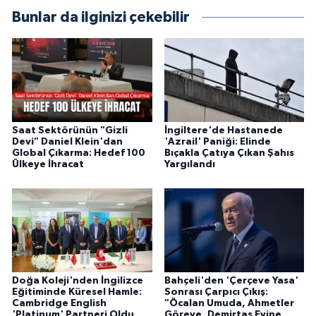
Bunlar da ilginizi çekebilir
Saat Sektörünün "Gizli
İngiltere'de Hastanede
Devi" Daniel Klein'dan
'Azrail' Paniği: Elinde
Global Çıkarma: Hedef 100
Bıçakla Çatıya Çıkan Şahıs
Ülkeye İhracat
Yargılandı
Doğa Koleji'nden İngilizce
Bahçeli'den 'Çerçeve Yasa'
Eğitiminde Küresel Hamle:
Sonrası Çarpıcı Çıkış:
Cambridge English
"Öcalan Umuda, Ahmetler
'Platinum' Partneri Oldu
Göreve, Demirtaş Evine