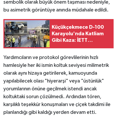
sembolik olarak büyük önem taşıması nedeniyle,
bu asimetrik görüntüye anında müdahale edildi.
Küçükçekmece D-100
Karayolu'nda Katliam
Gibi Kaza: İETT
Otobüsüne Çarpan
Otomobildeki 3 Kişi
Yardımcıların ve protokol görevlilerinin hızlı
Hayatını Kaybetti
hamlesiyle her iki ismin koltuk seviyesi milimetrik
olarak aynı hizaya getirilerek, kamuoyunda
yapılabilecek olası "hiyerarşi" veya "üstünlük"
yorumlarının önüne geçilmek istendi ancak
koltuktaki sorun çözülmedi. Ardından tören,
karşılıklı teşekkür konuşmaları ve çiçek takdimi ile
planlandığı gibi kaldığı yerden devam etti.