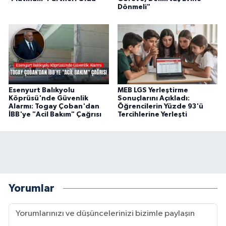
Dönmeli"
Esenyurt Balıkyolu
MEB LGS Yerleştirme
Köprüsü'nde Güvenlik
Sonuçlarını Açıkladı:
Alarmı: Togay Çoban'dan
Öğrencilerin Yüzde 93'ü
İBB'ye "Acil Bakım" Çağrısı
Tercihlerine Yerleşti
Yorumlar