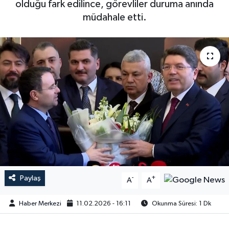
olduğu fark edilince, görevliler duruma anında
müdahale etti.
Paylaş
-
+
A
A
Haber Merkezi
11.02.2026 - 16:11
Okunma Süresi: 1 Dk