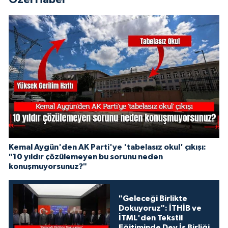
Kemal Aygün'den AK Parti'ye 'tabelasız okul' çıkışı:
"10 yıldır çözülemeyen bu sorunu neden
konuşmuyorsunuz?"
"Geleceği Birlikte
Dokuyoruz": İTHİB ve
İTML'den Tekstil
Eğitiminde Dev İş Birliği