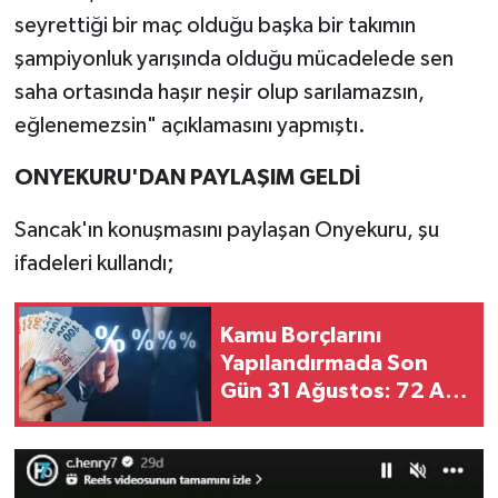
seyrettiği bir maç olduğu başka bir takımın
şampiyonluk yarışında olduğu mücadelede sen
saha ortasında haşır neşir olup sarılamazsın,
eğlenemezsin" açıklamasını yapmıştı.
ONYEKURU'DAN PAYLAŞIM GELDİ
Sancak'ın konuşmasını paylaşan Onyekuru, şu
ifadeleri kullandı;
Kamu Borçlarını
Yapılandırmada Son
Gün 31 Ağustos: 72 Ay
Taksit Fırsatı