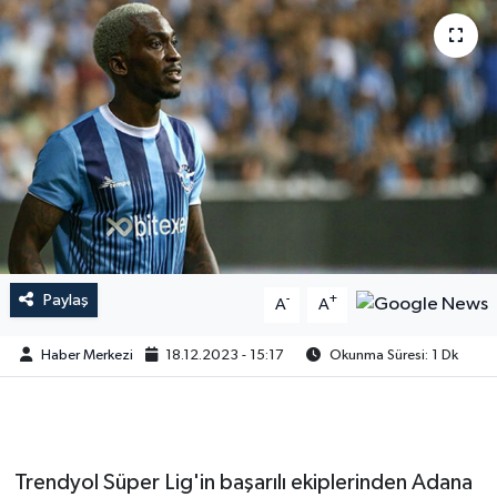
Paylaş
-
+
A
A
Haber Merkezi
18.12.2023 - 15:17
Okunma Süresi: 1 Dk
Trendyol Süper Lig'in başarılı ekiplerinden Adana