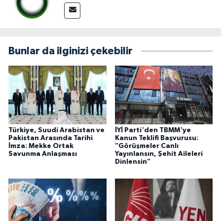
Bunlar da ilginizi çekebilir
Türkiye, Suudi Arabistan ve
İYİ Parti'den TBMM'ye
Pakistan Arasında Tarihi
Kanun Teklifi Başvurusu:
İmza: Mekke Ortak
"Görüşmeler Canlı
Savunma Anlaşması
Yayınlansın, Şehit Aileleri
Dinlensin"