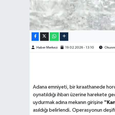
Haber Merkezi
19.02.2026 - 13:10
Okunma 
Adana emniyeti, bir kıraathanede hor
oynatıldığı ihbarı üzerine harekete geç
uydurmak adına mekanın girişine
"Kan
asıldığı belirlendi. Operasyonun deşif