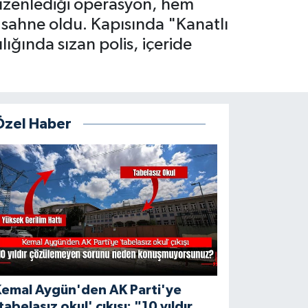
üzenlediği operasyon, hem
 sahne oldu. Kapısında "Kanatlı
lığında sızan polis, içeride
Özel Haber
Kemal Aygün'den AK Parti'ye
tabelasız okul' çıkışı: "10 yıldır