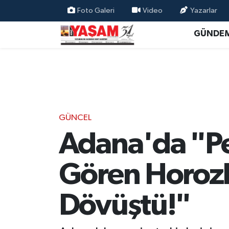
Foto Galeri
Video
Yazarlar
GÜNDE
GÜNCEL
Adana'da "Pe
Gören Horozl
Dövüştü!"