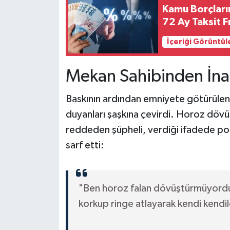
Kamu Borçları
72 Ay Taksit F
İçeriği Görüntül
Mekan Sahibinden İn
Baskının ardından emniyete götürülen 
duyanları şaşkına çevirdi. Horoz dövü
reddeden şüpheli, verdiği ifadede poli
sarf etti:
"Ben horoz falan dövüştürmüyordu
korkup ringe atlayarak kendi kendi