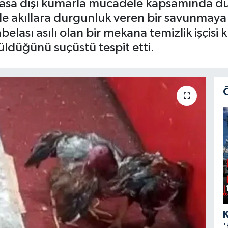
yasa dışı kumarla mücadele kapsamında d
e akıllara durgunluk veren bir savunmaya
ası asılı olan bir mekana temizlik işçisi kı
ldüğünü suçüstü tespit etti.
'