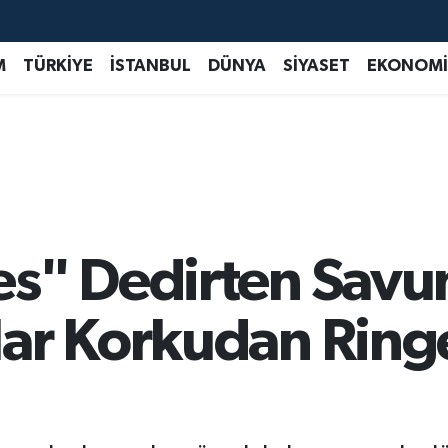
M
TÜRKİYE
İSTANBUL
DÜNYA
SİYASET
EKONOMİ
s" Dedirten Savun
ar Korkudan Ringe