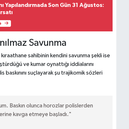
nı Yapılandırmada Son Gün 31 Ağustos:
ırsatı
e
anılmaz Savunma
kıraathane sahibinin kendini savunma şekli ise
ştürdüğü ve kumar oynattığı iddialarını
s baskınını suçlayarak şu trajikomik sözleri
m. Baskın olunca horozlar polislerden
lerine kavga etmeye başladı."