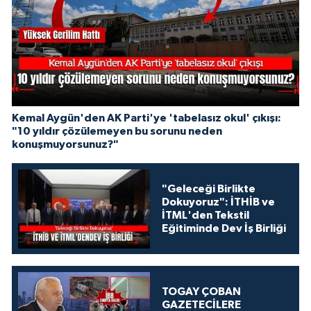
Kemal Aygün'den AK Parti'ye 'tabelasız okul' çıkışı:
"10 yıldır çözülemeyen bu sorunu neden
konuşmuyorsunuz?"
"Geleceği Birlikte
Dokuyoruz": İTHİB ve
İTML'den Tekstil
Eğitiminde Dev İş Birliği
TOGAY ÇOBAN
GAZETECİLERE