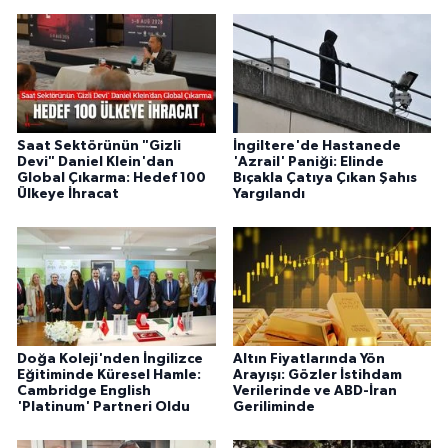
Saat Sektörünün "Gizli
İngiltere'de Hastanede
Devi" Daniel Klein'dan
'Azrail' Paniği: Elinde
Global Çıkarma: Hedef 100
Bıçakla Çatıya Çıkan Şahıs
Ülkeye İhracat
Yargılandı
Doğa Koleji'nden İngilizce
Altın Fiyatlarında Yön
Eğitiminde Küresel Hamle:
Arayışı: Gözler İstihdam
Cambridge English
Verilerinde ve ABD-İran
'Platinum' Partneri Oldu
Geriliminde