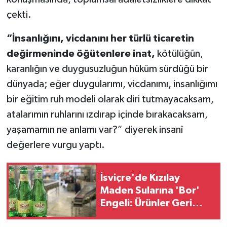
çekti.
“İnsanlığını, vicdanını her türlü ticaretin
değirmeninde öğütenlere inat,
kötülüğün,
karanlığın ve duygusuzluğun hüküm sürdüğü bir
dünyada; eğer duygularımı, vicdanımı, insanlığımı
bir eğitim ruh modeli olarak diri tutmayacaksam,
atalarımın ruhlarını ızdırap içinde bırakacaksam,
yaşamamın ne anlamı var?” diyerek insanî
değerlere vurgu yaptı.
İsviçre'de Kızılay
Maden Sularına 'Bor'
Engeli: Ürünler Geri
Çağrılıyor