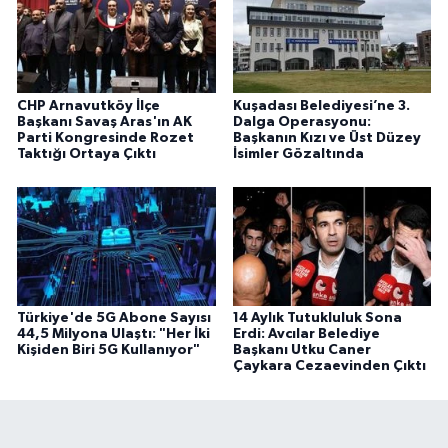
CHP Arnavutköy İlçe
Kuşadası Belediyesi’ne 3.
Başkanı Savaş Aras'ın AK
Dalga Operasyonu:
Parti Kongresinde Rozet
Başkanın Kızı ve Üst Düzey
Taktığı Ortaya Çıktı
İsimler Gözaltında
Türkiye'de 5G Abone Sayısı
14 Aylık Tutukluluk Sona
44,5 Milyona Ulaştı: "Her İki
Erdi: Avcılar Belediye
Kişiden Biri 5G Kullanıyor"
Başkanı Utku Caner
Çaykara Cezaevinden Çıktı