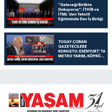
"Geleceği Birlikte
Dokuyoruz": İTHİB ve
İTML'den Tekstil
Eğitiminde Dev İş Birliği
TOGAY ÇOBAN
GAZETECİLERE
KONUŞTU: ESENYURT'TA
METRO YARIM, KÖPRÜ
DÖKÜLÜYOR, DERE
KOKUYOR!