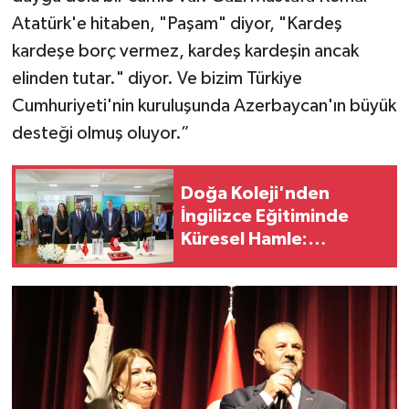
Atatürk'e hitaben, "Paşam" diyor, "Kardeş
kardeşe borç vermez, kardeş kardeşin ancak
elinden tutar." diyor. Ve bizim Türkiye
Cumhuriyeti'nin kuruluşunda Azerbaycan'ın büyük
desteği olmuş oluyor.”
Doğa Koleji'nden
İngilizce Eğitiminde
Küresel Hamle:
Cambridge English
'Platinum' Partneri
Oldu