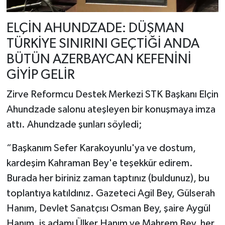
ELÇİN AHUNDZADE: DÜŞMAN
TÜRKİYE SINIRINI GEÇTİĞİ ANDA
BÜTÜN AZERBAYCAN KEFENİNİ
GİYİP GELİR
Zirve Reformcu Destek Merkezi STK Başkanı Elçin
Ahundzade salonu ateşleyen bir konuşmaya imza
attı. Ahundzade şunları söyledi;
“Başkanım Sefer Karakoyunlu'ya ve dostum,
kardeşim Kahraman Bey'e teşekkür edirem.
Burada her biriniz zaman taptınız (buldunuz), bu
toplantıya katıldınız. Gazeteci Agil Bey, Gülserah
Hanım, Devlet Sanatçısı Osman Bey, şaire Aygül
Hanım, iş adamı Ülker Hanım ve Mahrem Bey, her