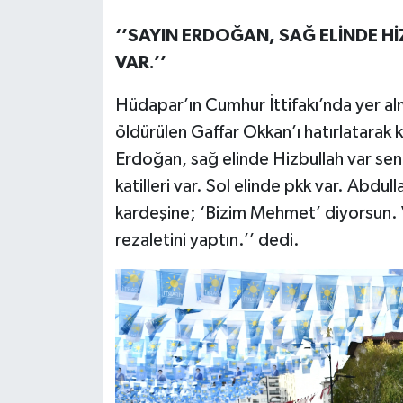
‘’SAYIN ERDOĞAN, SAĞ ELİNDE Hİ
VAR.’’
Hüdapar’ın Cumhur İttifakı’nda yer al
öldürülen Gaffar Okkan’ı hatırlatara
Erdoğan, sağ elinde Hizbullah var sen
katilleri var. Sol elinde pkk var. Abdu
kardeşine; ‘Bizim Mehmet’ diyorsun. V
rezaletini yaptın.’’ dedi.