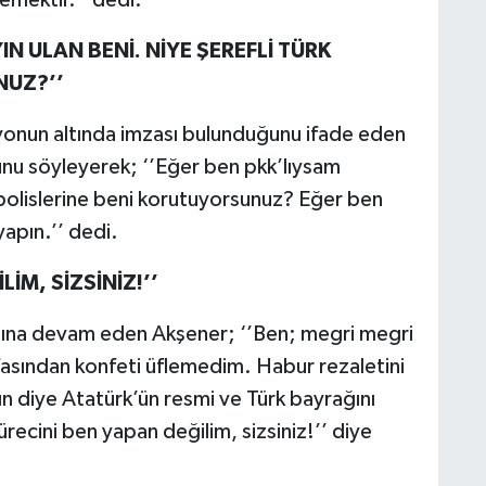
N ULAN BENİ. NİYE ŞEREFLİ TÜRK
NUZ?’’
syonun altında imzası bulunduğunu ifade eden
nu söyleyerek; ‘’Eğer ben pkk’lıysam
k polislerine beni korutuyorsunuz? Eğer ben
yapın.’’ dedi.
İM, SİZSİNİZ!’’
sına devam eden Akşener; ‘’Ben; megri megri
afasından konfeti üflemedim. Habur rezaletini
n diye Atatürk’ün resmi ve Türk bayrağını
ürecini ben yapan değilim, sizsiniz!’’ diye