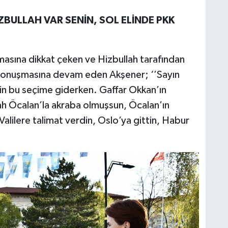
ZBULLAH VAR SENİN, SOL ELİNDE PKK
masına dikkat çeken ve Hizbullah tarafından
k konuşmasına devam eden Akşener; ‘’Sayın
in bu seçime giderken. Gaffar Okkan’ın
llah Öcalan’la akraba olmuşsun, Öcalan’ın
alilere talimat verdin, Oslo’ya gittin, Habur