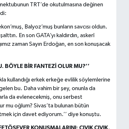
n mektubunun TRT’de okutulmasına değinen
di:
nekon’muş, Balyoz’muş bunların savcısı oldun.
şalttın. En son GATA’yı kaldırdın, askerî
tığımız zaman Sayın Erdoğan, en son konuşacak
U. BÖYLE BİR FANTEZİ OLUR MU?’’
la kullandığı erkek erkeğe evlilik söylemlerine
a gelen bu. Daha vahim bir şey, onunla da
arla da evlenecekmiş, onu serbest
olur mu oğlum? Sivas’ta bulunan bütün
etmek için davet ediyorum.’’ diye konuştu.
FETÖSEVER KONUŞMALARINI; CIVIK CIVIK,