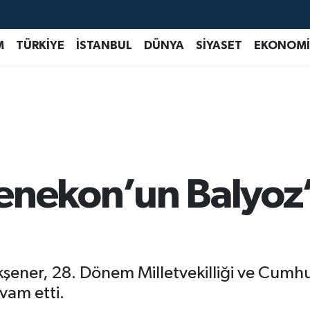
M
TÜRKİYE
İSTANBUL
DÜNYA
SİYASET
EKONOMİ
enekon’un Balyoz’
Akşener, 28. Dönem Milletvekilliği ve Cumh
vam etti.