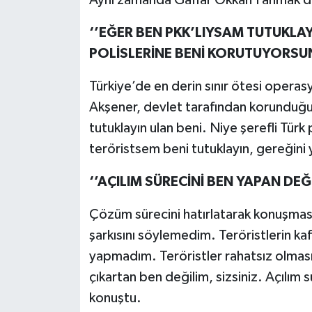
‘’EĞER BEN PKK’LIYSAM TUTUKLAYI
POLİSLERİNE BENİ KORUTUYORSU
Türkiye’de en derin sınır ötesi opera
Akşener, devlet tarafından korunduğu
tutuklayın ulan beni. Niye şerefli Tür
teröristsem beni tutuklayın, gereğini 
‘’AÇILIM SÜRECİNİ BEN YAPAN DEĞİL
Çözüm sürecini hatırlatarak konuşma
şarkısını söylemedim. Teröristlerin k
yapmadım. Teröristler rahatsız olması
çıkartan ben değilim, sizsiniz. Açılım s
konuştu.