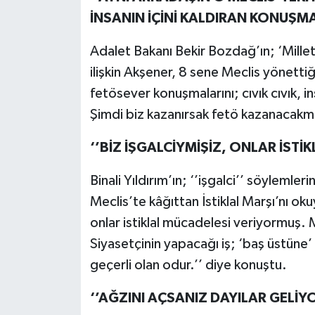
İNSANIN İÇİNİ KALDIRAN KONUŞMA
Adalet Bakanı Bekir Bozdağ’ın; ‘Millet 
ilişkin Akşener, 8 sene Meclis yönettiğ
fetösever konuşmalarını; cıvık cıvık, in
Şimdi biz kazanırsak fetö kazanacakmı
‘’BİZ İŞGALCİYMİŞİZ, ONLAR İSTİ
Binali Yıldırım’ın; ‘’işgalci’’ söylemleri
Meclis’te kâğıttan İstiklal Marşı’nı oku
onlar istiklal mücadelesi veriyormuş. Mi
Siyasetçinin yapacağı iş; ‘baş üstüne’ 
geçerli olan odur.’’ diye konuştu.
‘’AĞZINI AÇSANIZ DAYILAR GELİYO