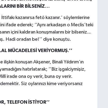
LARINI BİR BİLSENİZ…
İttifakı kazanırsa fetö kazanır.’ söylemlerine
ini ifade ederek; ‘’Aynı arkadaşın o Meclis’teki
sanın içini kaldıran konuşmalarını bir bilseniz…
ş. Hadi oradan be!’’ diye konuştu.
KLAL MÜCADELESİ VERİYORMUŞ.’’
ne ilişkin konuşan Akşener, Binali Yıldırım’ın
yamadığını hatırlatarak; ‘’Biz işgalciymişiz,
llî irade ona oy verir, buna oy verir.
demektir. Siz oylarınızı kime veriyorsanız
R, TELEFON İSTİYOR’’