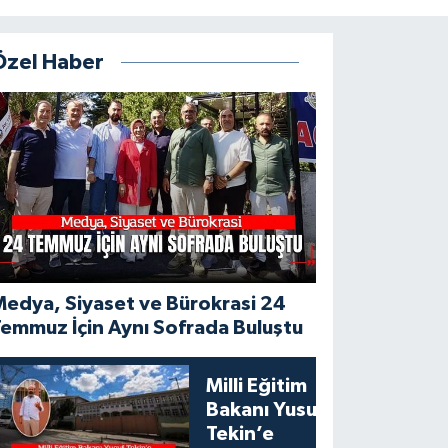
Özel Haber
edya, Siyaset ve Bürokrasi 24
emmuz İçin Aynı Sofrada Buluştu
Milli Eğitim
Bakanı Yusuf
Tekin’e