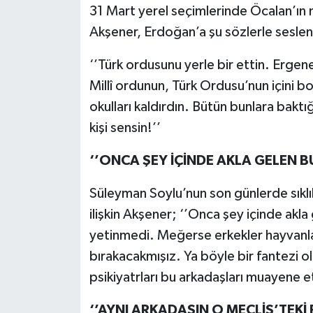
31 Mart yerel seçimlerinde Öcalan’ı
Akşener, Erdoğan’a şu sözlerle seslen
‘’Türk ordusunu yerle bir ettin. Erge
Millî ordunun, Türk Ordusu’nun içini bo
okulları kaldırdın. Bütün bunlara bak
kişi sensin!’’
‘’ONCA ŞEY İÇİNDE AKLA GELEN B
Süleyman Soylu’nun son günlerde sıklık
ilişkin Akşener; ‘’Onca şey içinde akl
yetinmedi. Meğerse erkekler hayvanl
bırakacakmışız. Ya böyle bir fantezi 
psikiyatrları bu arkadaşları muayene 
‘’AYNI ARKADAŞIN O MECLİS’TEKİ 