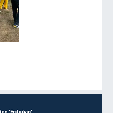
iden ‘Erdoğan'