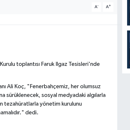
-
+
A
A
rulu toplantısı Faruk Ilgaz Tesisleri'nde
nı Ali Koç, "Fenerbahçemiz, her olumsuz
a sürüklenecek, sosyal medyadaki algılarla
n tezahüratlarla yönetim kurulunu
amalıdır." dedi.