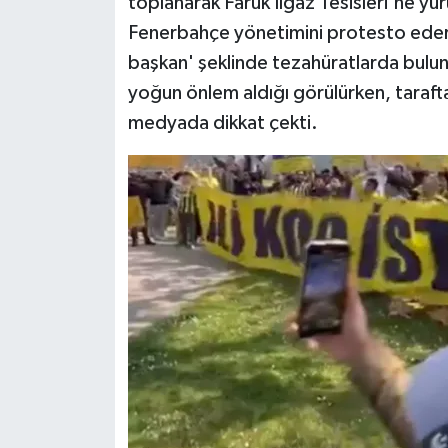
toplanarak Faruk Ilgaz Tesisleri'ne yür
Fenerbahçe yönetimini protesto ederek
başkan' şeklinde tezahüratlarda bulund
yoğun önlem aldığı görülürken, tarafta
medyada dikkat çekti.