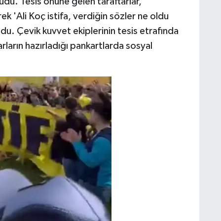
üdü. Tesis önüne gelen taraftarlar,
 'Ali Koç istifa, verdiğin sözler ne oldu
u. Çevik kuvvet ekiplerinin tesis etrafında
rların hazırladığı pankartlarda sosyal