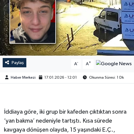
Paylaş
-
+
A
A
Haber Merkezi
17.01.2026 - 12:01
Okunma Süresi: 1 Dk
İddiaya göre, iki grup bir kafeden çıktıktan sonra
‘yan bakma’ nedeniyle tartıştı. Kısa sürede
kavgaya dönüşen olayda, 15 yaşındaki E.Ç.,