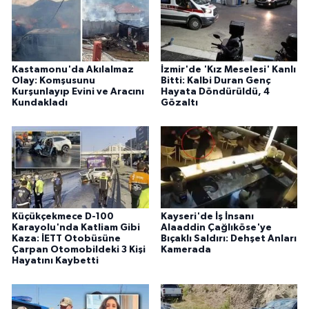
Kastamonu'da Akılalmaz
İzmir'de 'Kız Meselesi' Kanlı
Olay: Komşusunu
Bitti: Kalbi Duran Genç
Kurşunlayıp Evini ve Aracını
Hayata Döndürüldü, 4
Kundakladı
Gözaltı
Küçükçekmece D-100
Kayseri'de İş İnsanı
Karayolu'nda Katliam Gibi
Alaaddin Çağlıköse'ye
Kaza: İETT Otobüsüne
Bıçaklı Saldırı: Dehşet Anları
Çarpan Otomobildeki 3 Kişi
Kamerada
Hayatını Kaybetti