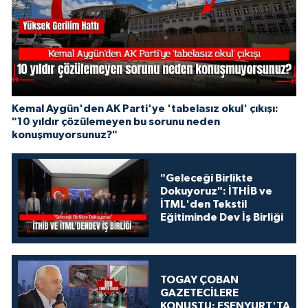
Kemal Aygün'den AK Parti'ye 'tabelasız okul' çıkışı:
"10 yıldır çözülemeyen bu sorunu neden
konuşmuyorsunuz?"
"Geleceği Birlikte
Dokuyoruz": İTHİB ve
İTML'den Tekstil
Eğitiminde Dev İş Birliği
TOGAY ÇOBAN
GAZETECİLERE
KONUŞTU: ESENYURT'TA