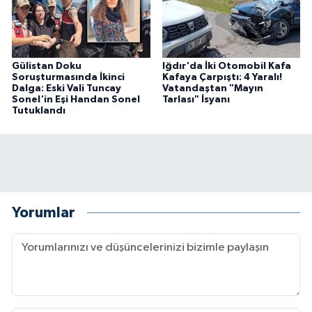
Gülistan Doku
Iğdır'da İki Otomobil Kafa
Soruşturmasında İkinci
Kafaya Çarpıştı: 4 Yaralı!
Dalga: Eski Vali Tuncay
Vatandaştan "Mayın
Sonel'in Eşi Handan Sonel
Tarlası" İsyanı
Tutuklandı
Yorumlar