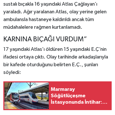
sustalı bıçakla 16 yaşındaki Atlas Çağlayan’ı
yaraladı. Ağır yaralanan Atlas, olay yerine gelen
ambulansla hastaneye kaldırıldı ancak tüm
müdahalelere rağmen kurtarılamadı.
KARNINA BIÇAĞI VURDUM”
17 yaşındaki Atlas'ı öldüren 15 yaşındaki E.Ç’nin
ifadesi ortaya çıktı. Olay tarihinde arkadaşlarıyla
bir kafede oturduğunu belirten E.Ç., şunları
söyledi:
Marmaray
Söğütlüçeşme
İstasyonunda İntihar:
Seferlerde Gecikme
Yaşanıyor