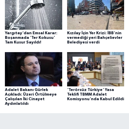
Yargıtay'dan Emsal Karar:
Kızılay İçin Yer Krizi: İBB'nin
Boşanmada 'Ter Kokusu'
vermediği yeri Bahçelievler
Tam Kusur Sayıldı!
Belediyesi verdi
Adalet Bakanı Gürlek
'Terörsüz Türkiye' Yasa
Açıkladı: Üzeri Örtülmeye
Teklifi TBMM Adalet
Çalışılan İki Cinayet
Komisyonu'nda Kabul Edildi
Aydınlatıldı