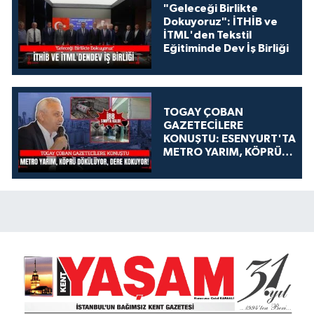
"Geleceği Birlikte
Dokuyoruz": İTHİB ve
İTML'den Tekstil
Eğitiminde Dev İş Birliği
TOGAY ÇOBAN
GAZETECİLERE
KONUŞTU: ESENYURT'TA
METRO YARIM, KÖPRÜ
DÖKÜLÜYOR, DERE
KOKUYOR!