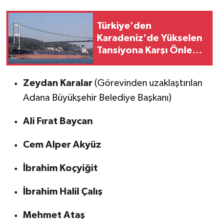
Türkiye'den
Karadeniz'de Yükselen
Tansiyona Karşı Önlem:
Ticari Gemilere
Çanakkale Boğazı
Zeydan Karalar
(Görevinden uzaklaştırılan
Kısıtlaması
Adana Büyükşehir Belediye Başkanı)
Ali Fırat Baycan
Cem Alper Akyüz
İbrahim Koçyiğit
İbrahim Halil Çalış
Mehmet Ataş