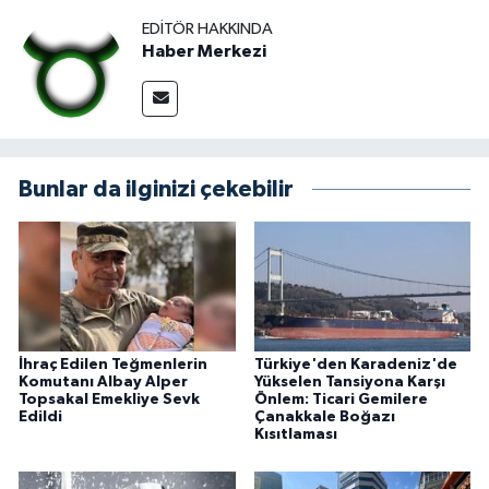
EDITÖR HAKKINDA
Haber Merkezi
Bunlar da ilginizi çekebilir
İhraç Edilen Teğmenlerin
Türkiye'den Karadeniz'de
Komutanı Albay Alper
Yükselen Tansiyona Karşı
Topsakal Emekliye Sevk
Önlem: Ticari Gemilere
Edildi
Çanakkale Boğazı
Kısıtlaması