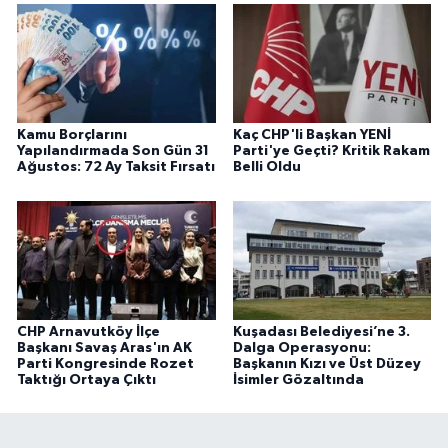
Kamu Borçlarını
Kaç CHP'li Başkan YENİ
Yapılandırmada Son Gün 31
Parti'ye Geçti? Kritik Rakam
Ağustos: 72 Ay Taksit Fırsatı
Belli Oldu
CHP Arnavutköy İlçe
Kuşadası Belediyesi’ne 3.
Başkanı Savaş Aras'ın AK
Dalga Operasyonu:
Parti Kongresinde Rozet
Başkanın Kızı ve Üst Düzey
Taktığı Ortaya Çıktı
İsimler Gözaltında