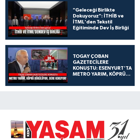
"Geleceği Birlikte
Dokuyoruz": İTHİB ve
İTML'den Tekstil
Eğitiminde Dev İş Birliği
TOGAY ÇOBAN
GAZETECİLERE
KONUŞTU: ESENYURT'TA
METRO YARIM, KÖPRÜ
DÖKÜLÜYOR, DERE
KOKUYOR!