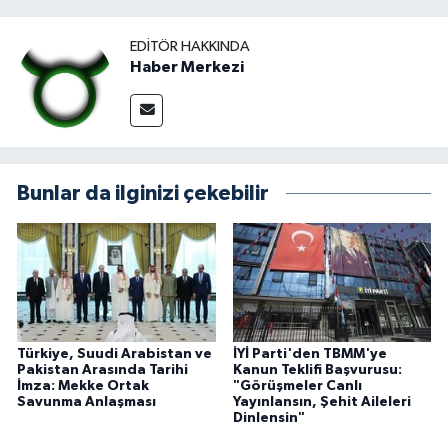
EDITÖR HAKKINDA
Haber Merkezi
Bunlar da ilginizi çekebilir
Türkiye, Suudi Arabistan ve
İYİ Parti'den TBMM'ye
Pakistan Arasında Tarihi
Kanun Teklifi Başvurusu:
İmza: Mekke Ortak
"Görüşmeler Canlı
Savunma Anlaşması
Yayınlansın, Şehit Aileleri
Dinlensin"