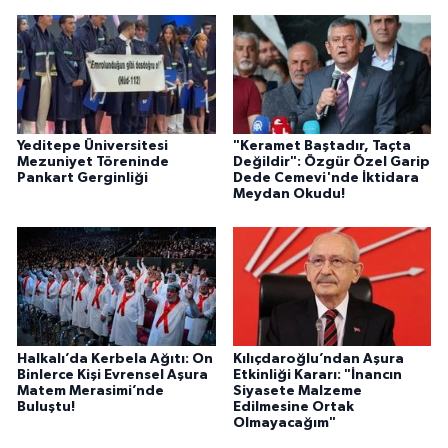
Yeditepe Üniversitesi
"Keramet Baştadır, Taçta
Mezuniyet Töreninde
Değildir": Özgür Özel Garip
Pankart Gerginliği
Dede Cemevi'nde İktidara
Meydan Okudu!
Halkalı’da Kerbela Ağıtı: On
Kılıçdaroğlu’ndan Aşura
Binlerce Kişi Evrensel Aşura
Etkinliği Kararı: "İnancın
Matem Merasimi’nde
Siyasete Malzeme
Buluştu!
Edilmesine Ortak
Olmayacağım"