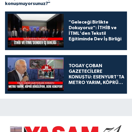
konuşmuyorsunuz?"
"Geleceği Birlikte
Dokuyoruz": İTHİB ve
İTML'den Tekstil
Eğitiminde Dev İş Birliği
TOGAY ÇOBAN
GAZETECİLERE
KONUŞTU: ESENYURT'TA
METRO YARIM, KÖPRÜ
DÖKÜLÜYOR, DERE
KOKUYOR!