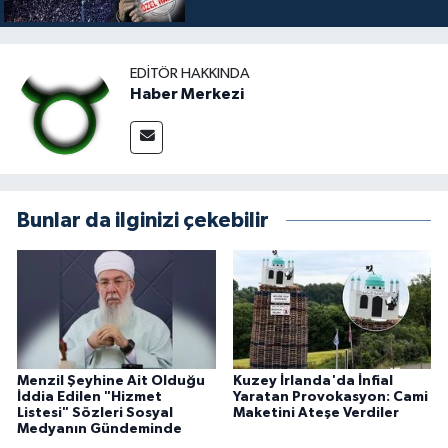
EDITÖR HAKKINDA
Haber Merkezi
Bunlar da ilginizi çekebilir
Menzil Şeyhine Ait Olduğu
Kuzey İrlanda'da İnfial
İddia Edilen "Hizmet
Yaratan Provokasyon: Cami
Listesi" Sözleri Sosyal
Maketini Ateşe Verdiler
Medyanın Gündeminde