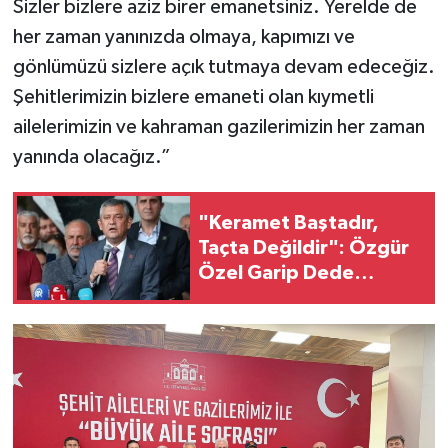
Sizler bizlere aziz birer emanetsiniz. Yerelde de
her zaman yanınızda olmaya, kapımızı ve
gönlümüzü sizlere açık tutmaya devam edeceğiz.
Şehitlerimizin bizlere emaneti olan kıymetli
ailelerimizin ve kahraman gazilerimizin her zaman
yanında olacağız.”
"Keramet Baştadır,
Taçta Değildir": Özgür
Özel Garip Dede
Cemevi'nde İktidara
Meydan Okudu!