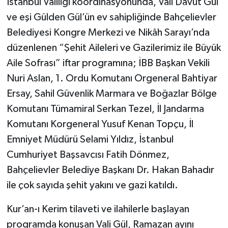
İstanbul Valiliği koordinasyonunda, Vali Davut Gül
ve eşi Gülden Gül’ün ev sahipliğinde Bahçelievler
Belediyesi Kongre Merkezi ve Nikâh Sarayı’nda
düzenlenen “Şehit Aileleri ve Gazilerimiz ile Büyük
Aile Sofrası” iftar programına; İBB Başkan Vekili
Nuri Aslan, 1. Ordu Komutanı Orgeneral Bahtiyar
Ersay, Sahil Güvenlik Marmara ve Boğazlar Bölge
Komutanı Tümamiral Serkan Tezel, İl Jandarma
Komutanı Korgeneral Yusuf Kenan Topçu, İl
Emniyet Müdürü Selami Yıldız, İstanbul
Cumhuriyet Başsavcısı Fatih Dönmez,
Bahçelievler Belediye Başkanı Dr. Hakan Bahadır
ile çok sayıda şehit yakını ve gazi katıldı.
Kur’an-ı Kerim tilaveti ve ilahilerle başlayan
programda konuşan Vali Gül, Ramazan ayını