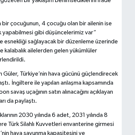
ını gözeten bir yaklaşım benimsediklerini ifade
n bir çocuğunun, 4 çocuğu olan bir ailenin ise
ik yapabilmesi gibi düşüncelerimiz var”
me esnekliği sağlayacak bir düzenleme üzerinde
le kalabalık ailelerden gelen yükümlüler
lendirildi.
en Güler, Türkiye’nin hava gücünü güçlendirecek
ştı. İngiltere ile yapılan anlaşma kapsamında
on savaş uçağının satın alınacağını açıklayan
arı da paylaştı.
larının 2030 yılında 6 adet, 2031 yılında 8
e Türk Silahlı Kuvvetleri envanterine girmesi
iye’nin hava savunma kapasitesini ve