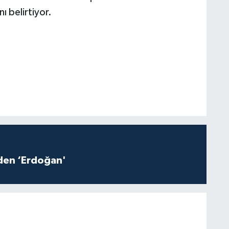
ı belirtiyor.
iden ‘Erdoğan'