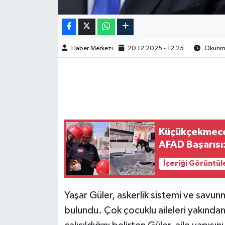
Haber Merkezi
20.12.2025 - 12:25
Okunma 
Küçükçekmece
AFAD Başarısı:
İçeriği Görüntül
Yaşar Güler, askerlik sistemi ve savun
bulundu. Çok çocuklu aileleri yakından 