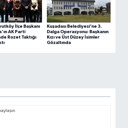
utköy İlçe Başkanı
Kuşadası Belediyesi’ne 3.
'ın AK Parti
Dalga Operasyonu: Başkanın
de Rozet Taktığı
Kızı ve Üst Düzey İsimler
ktı
Gözaltında