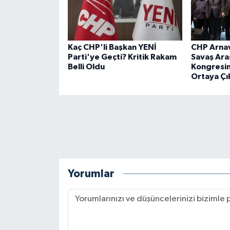
Kaç CHP'li Başkan YENİ
CHP Arnav
Parti'ye Geçti? Kritik Rakam
Savaş Aras
Belli Oldu
Kongresin
Ortaya Çı
Yorumlar