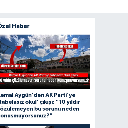
Özel Haber
Kemal Aygün'den AK Parti'ye
tabelasız okul' çıkışı: "10 yıldır
çözülemeyen bu sorunu neden
konuşmuyorsunuz?"