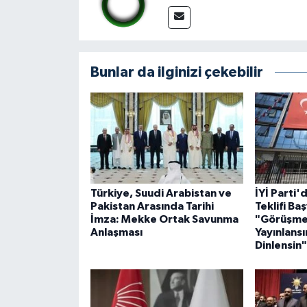
Bunlar da ilginizi çekebilir
Türkiye, Suudi Arabistan ve
İYİ Parti
Pakistan Arasında Tarihi
Teklifi Ba
İmza: Mekke Ortak Savunma
"Görüşmel
Anlaşması
Yayınlansın
Dinlensin"