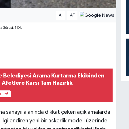
-
+
A
A
Süresi: 1 Dk
 Belediyesi Arama Kurtarma Ekibinden
 Afetlere Karşı Tam Hazırlık
e
ma sanayii alanında dikkat çeken açıklamalarda
ilgilendiren yeni bir askerlik modeli üzerinde