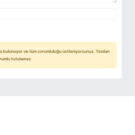
ş bulunuyor ve tüm sorumluluğu üstleniyorsunuz. Yazılan
rumlu tutulamaz.