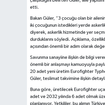
çalışıldığını belirten Güler, aile yapıs
etti.
Bakan Güler, “3 çocuğu olan bir aileni
iki çocuğunun istedikleri yerde askerl
diyerek, askerlik hizmetinde yer seç
durduklarını söyledi. Açıklama, özellik
açısından önemli bir adım olarak değer
Savunma sanayiine ilişkin de bilgi ver
önemli bir anlaşmayı kamuoyuyla payla
20 adet yeni üretim Eurofighter Typho
Güler, teslimat takvimine ilişkin detayl
Buna göre, üretilecek Eurofighter uçak
adet ve 2032 yılında 6 adet olmak üzer
planlanıyor. Yetkililer, bu alımın Türk