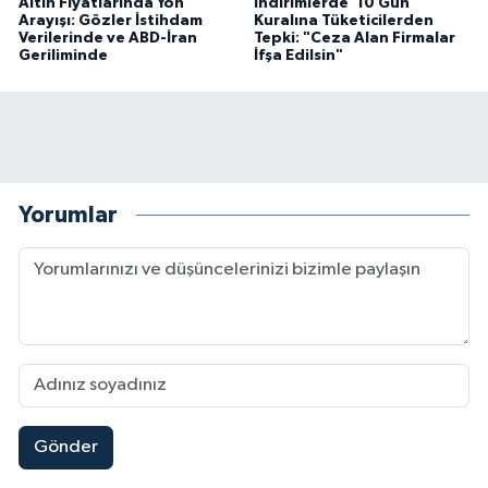
Altın Fiyatlarında Yön
İndirimlerde '10 Gün'
Arayışı: Gözler İstihdam
Kuralına Tüketicilerden
Verilerinde ve ABD-İran
Tepki: "Ceza Alan Firmalar
Geriliminde
İfşa Edilsin"
Yorumlar
Gönder