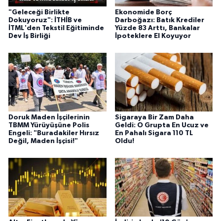
"Geleceği Birlikte
Ekonomide Borç
Dokuyoruz": İTHİB ve
Darboğazı: Batık Krediler
İTML'den Tekstil Eğitiminde
Yüzde 83 Arttı, Bankalar
Dev İş Birliği
İpoteklere El Koyuyor
Doruk Maden İşçilerinin
Sigaraya Bir Zam Daha
TBMM Yürüyüşüne Polis
Geldi: O Grupta En Ucuz ve
Engeli: "Buradakiler Hırsız
En Pahalı Sigara 110 TL
Değil, Maden İşçisi!"
Oldu!