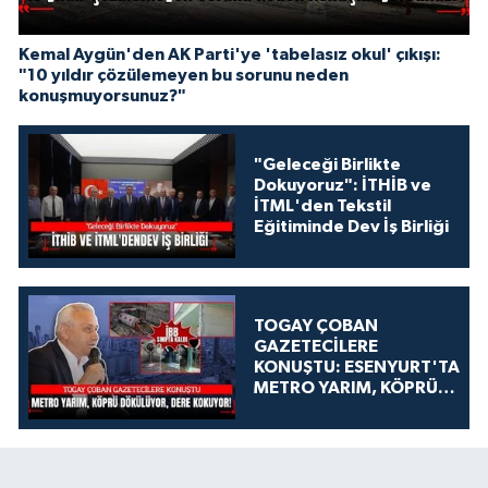
Kemal Aygün'den AK Parti'ye 'tabelasız okul' çıkışı:
"10 yıldır çözülemeyen bu sorunu neden
konuşmuyorsunuz?"
"Geleceği Birlikte
Dokuyoruz": İTHİB ve
İTML'den Tekstil
Eğitiminde Dev İş Birliği
TOGAY ÇOBAN
GAZETECİLERE
KONUŞTU: ESENYURT'TA
METRO YARIM, KÖPRÜ
DÖKÜLÜYOR, DERE
KOKUYOR!