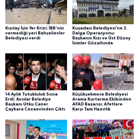
Kızılay İçin Yer Krizi: İBB'nin
Kuşadası Belediyesi’ne 3.
vermediği yeri Bahçelievler
Dalga Operasyonu:
Belediyesi verdi
Başkanın Kızı ve Üst Düzey
İsimler Gözaltında
14 Aylık Tutukluluk Sona
Küçükçekmece Belediyesi
Erdi: Avcılar Belediye
Arama Kurtarma Ekibinden
Başkanı Utku Caner
AFAD Başarısı: Afetlere
Çaykara Cezaevinden Çıktı
Karşı Tam Hazırlık