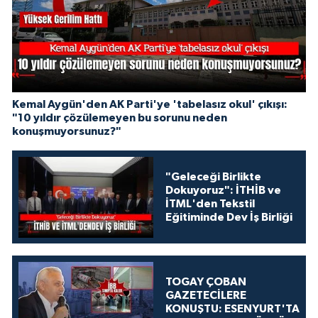
Kemal Aygün'den AK Parti'ye 'tabelasız okul' çıkışı:
"10 yıldır çözülemeyen bu sorunu neden
konuşmuyorsunuz?"
"Geleceği Birlikte
Dokuyoruz": İTHİB ve
İTML'den Tekstil
Eğitiminde Dev İş Birliği
TOGAY ÇOBAN
GAZETECİLERE
KONUŞTU: ESENYURT'TA