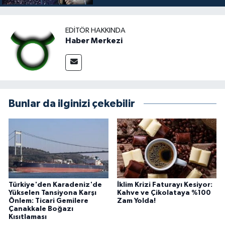
EDITÖR HAKKINDA
Haber Merkezi
Bunlar da ilginizi çekebilir
Türkiye'den Karadeniz'de
İklim Krizi Faturayı Kesiyor:
Yükselen Tansiyona Karşı
Kahve ve Çikolataya %100
Önlem: Ticari Gemilere
Zam Yolda!
Çanakkale Boğazı
Kısıtlaması