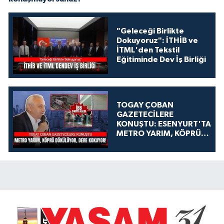
"Geleceği Birlikte
Dokuyoruz": İTHİB ve
İTML'den Tekstil
Eğitiminde Dev İş Birliği
TOGAY ÇOBAN
GAZETECİLERE
KONUŞTU: ESENYURT'TA
METRO YARIM, KÖPRÜ
DÖKÜLÜYOR, DERE
KOKUYOR!