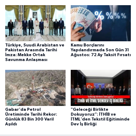
Türkiye, Suudi Arabistan ve
Kamu Borçlarını
Pakistan Arasında Tarihi
Yapılandırmada Son Gün 31
İmza: Mekke Ortak
Ağustos: 72 Ay Taksit Fırsatı
Savunma Anlaşması
Gabar'da Petrol
"Geleceği Birlikte
Üretiminde Tarihi Rekor:
Dokuyoruz": İTHİB ve
Günlük 83 Bin 300 Varil
İTML'den Tekstil Eğitiminde
Aşıldı
Dev İş Birliği