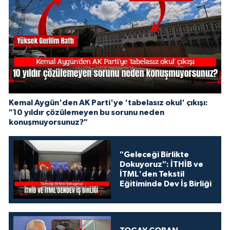
Kemal Aygün'den AK Parti'ye 'tabelasız okul' çıkışı:
"10 yıldır çözülemeyen bu sorunu neden
konuşmuyorsunuz?"
"Geleceği Birlikte
Dokuyoruz": İTHİB ve
İTML'den Tekstil
Eğitiminde Dev İş Birliği