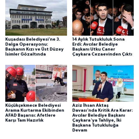
Kuşadası Belediyesi’ne 3.
14 Aylık Tutukluluk Sona
Dalga Operasyonu:
Erdi: Avcılar Belediye
Başkanın Kızı ve Üst Düzey
Başkanı Utku Caner
İsimler Gözaltında
Çaykara Cezaevinden Çıktı
Küçükçekmece Belediyesi
Aziz İhsan Aktaş
Arama Kurtarma Ekibinden
Davası'nda Kritik Ara Karar:
AFAD Başarısı: Afetlere
Avcılar Belediye Başkanı
Karşı Tam Hazırlık
Çaykara'ya Tahliye, İki
Başkana Tutukluluğa
Devam