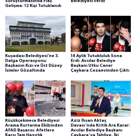
Soruşturmasında Flaş
Belediyesi verdi
Gelişme: 12 Kişi Tutuklandı
Kuşadası Belediyesi’ne 3.
14 Aylık Tutukluluk Sona
Dalga Operasyonu:
Erdi: Avcılar Belediye
Başkanın Kızı ve Üst Düzey
Başkanı Utku Caner
İsimler Gözaltında
Çaykara Cezaevinden Çıktı
Küçükçekmece Belediyesi
Aziz İhsan Aktaş
Arama Kurtarma Ekibinden
Davası'nda Kritik Ara Karar:
AFAD Başarısı: Afetlere
Avcılar Belediye Başkanı
Karşı Tam Hazırlık
Çaykara'ya Tahliye, İki