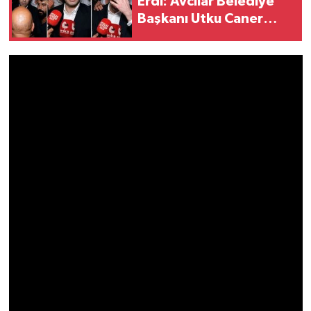
Erdi: Avcılar Belediye
Başkanı Utku Caner
Çaykara Cezaevinden
Çıktı