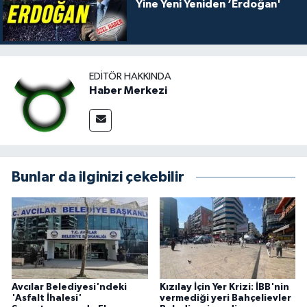
Yine Yeni Yeniden ‘Erdoğan'
EDITÖR HAKKINDA
Haber Merkezi
Bunlar da ilginizi çekebilir
Avcılar Belediyesi'ndeki
Kızılay İçin Yer Krizi: İBB'nin
'Asfalt İhalesi'
vermediği yeri Bahçelievler