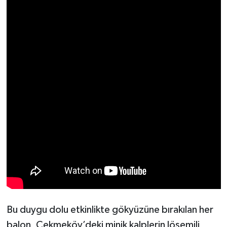
Bu duygu dolu etkinlikte gökyüzüne bırakılan her
balon, Çekmeköy’deki minik kalplerin lösemili