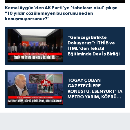
Kemal Aygün'den AK Parti'ye 'tabelasız okul' çıkışı:
"10 yıldır çözülemeyen bu sorunu neden
konuşmuyorsunuz?"
"Geleceği Birlikte
Dokuyoruz": İTHİB ve
İTML'den Tekstil
Eğitiminde Dev İş Birliği
TOGAY ÇOBAN
GAZETECİLERE
KONUŞTU: ESENYURT'TA
METRO YARIM, KÖPRÜ
DÖKÜLÜYOR, DERE
KOKUYOR!