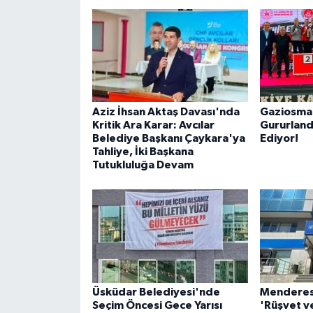
Aziz İhsan Aktaş Davası'nda
Gaziosman
Kritik Ara Karar: Avcılar
Gururlan
Belediye Başkanı Çaykara'ya
Ediyor!
Tahliye, İki Başkana
Tutukluluğa Devam
Üsküdar Belediyesi'nde
Menderes
Seçim Öncesi Gece Yarısı
'Rüşvet v