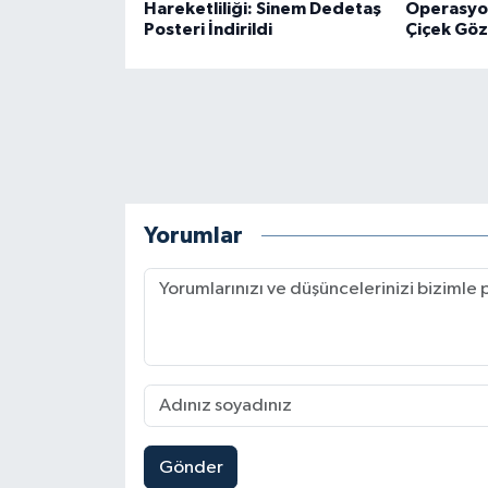
Hareketliliği: Sinem Dedetaş
Operasyon
Posteri İndirildi
Çiçek Göz
Yorumlar
Gönder