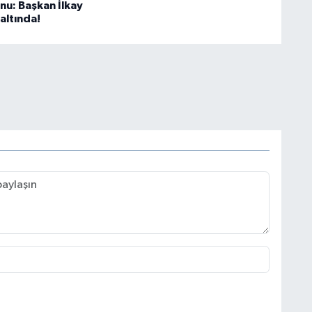
u: Başkan İlkay
altında!