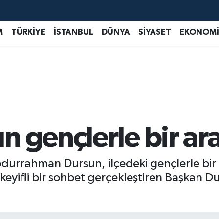
M
TÜRKİYE
İSTANBUL
DÜNYA
SİYASET
EKONOMİ
n gençlerle bir ar
bdurrahman Dursun, ilçedeki gençlerle bi
keyifli bir sohbet gerçekleştiren Başkan D