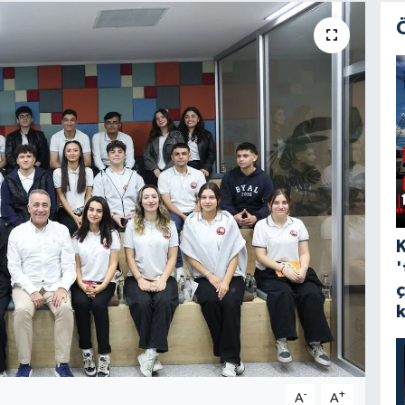
'
-
+
A
A