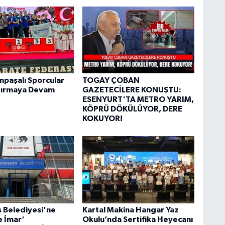
paşalı Sporcular
TOGAY ÇOBAN
dırmaya Devam
GAZETECİLERE KONUŞTU:
ESENYURT'TA METRO YARIM,
KÖPRÜ DÖKÜLÜYOR, DERE
KOKUYOR!
 Belediyesi'ne
Kartal Makina Hangar Yaz
e İmar'
Okulu’nda Sertifika Heyecanı