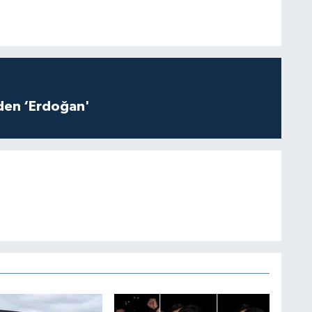
iden ‘Erdoğan'