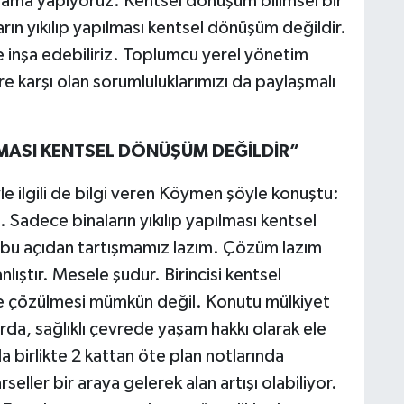
nlama yapıyoruz. Kentsel dönüşüm bilimsel bir
rın yıkılıp yapılması kentsel dönüşüm değildir.
kte inşa edebiliriz. Toplumcu yerel yönetim
e karşı olan sorumluluklarımızı da paylaşmalı
ILMASI KENTSEL DÖNÜŞÜM DEĞİLDİR”
 ilgili de bilgi veren Köymen şöyle konuştu:
 Sadece binaların yıkılıp yapılması kentsel
bu açıdan tartışmamız lazım. Çözüm lazım
lıştır. Mesele şudur. Birincisi kentsel
 çözülmesi mümkün değil. Konutu mülkiyet
rda, sağlıklı çevrede yaşam hakkı olarak ele
a birlikte 2 kattan öte plan notlarında
seller bir araya gelerek alan artışı olabiliyor.