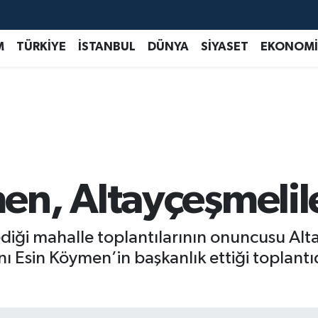
M
TÜRKİYE
İSTANBUL
DÜNYA
SİYASET
EKONOMİ
n, Altayçeşmelile
diği mahalle toplantılarının onuncusu Al
kanı Esin Köymen’in başkanlık ettiği topla