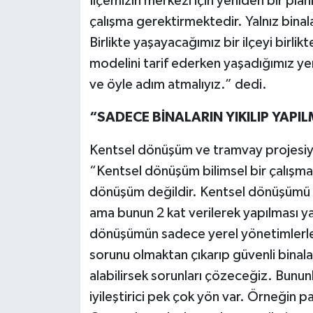
İlçemizin merkezi için yeniden bir pla
çalışma gerektirmektedir. Yalnız binala
Birlikte yaşayacağımız bir ilçeyi birli
modelini tarif ederken yaşadığımız yer
ve öyle adım atmalıyız.” dedi.
“SADECE BİNALARIN YIKILIP YAP
Kentsel dönüşüm ve tramvay projesiyle
“Kentsel dönüşüm bilimsel bir çalışma.
dönüşüm değildir. Kentsel dönüşümü 
ama bunun 2 kat verilerek yapılması yan
dönüşümün sadece yerel yönetimlerle
sorunu olmaktan çıkarıp güvenli binala
alabilirsek sorunları çözeceğiz. Bununl
iyileştirici pek çok yön var. Örneğin par