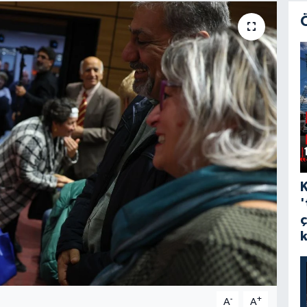
'
-
+
A
A