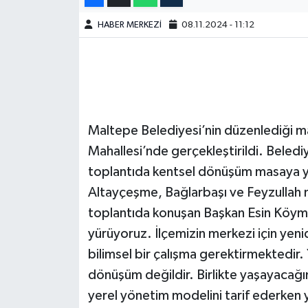
HABER MERKEZİ
08.11.2024 - 11:12
Maltepe Belediyesi’nin düzenlediği m
Mahallesi’nde gerçekleştirildi. Beledi
toplantıda kentsel dönüşüm masaya yatı
Altayçeşme, Bağlarbaşı ve Feyzullah mah
toplantıda konuşan Başkan Esin Köymen
yürüyoruz. İlçemizin merkezi için ye
bilimsel bir çalışma gerektirmektedir. Y
dönüşüm değildir. Birlikte yaşayacağımı
yerel yönetim modelini tarif ederken y