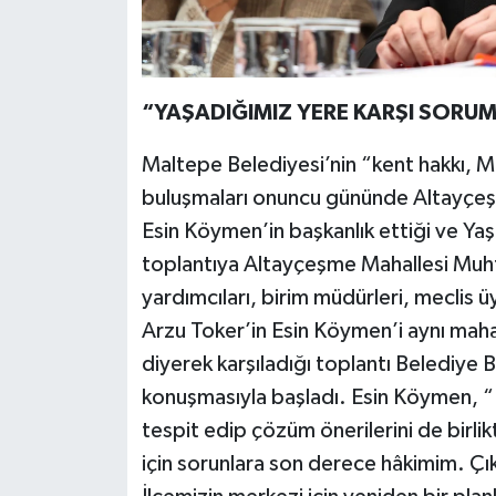
“YAŞADIĞIMIZ YERE KARŞI SORUM
Maltepe Belediyesi’nin “kent hakkı, Ma
buluşmaları onuncu gününde Altayçeşm
Esin Köymen’in başkanlık ettiği ve Ya
toplantıya Altayçeşme Mahallesi Muhta
yardımcıları, birim müdürleri, meclis ü
Arzu Toker’in Esin Köymen’i aynı mahal
diyerek karşıladığı toplantı Belediye 
konuşmasıyla başladı. Esin Köymen, “Bu 
tespit edip çözüm önerilerini de birl
için sorunlara son derece hâkimim. Çık