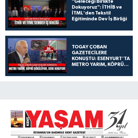
"Geleceği Birlikte
Dokuyoruz": İTHİB ve
İTML'den Tekstil
Eğitiminde Dev İş Birliği
TOGAY ÇOBAN
GAZETECİLERE
KONUŞTU: ESENYURT'TA
METRO YARIM, KÖPRÜ
DÖKÜLÜYOR, DERE
KOKUYOR!