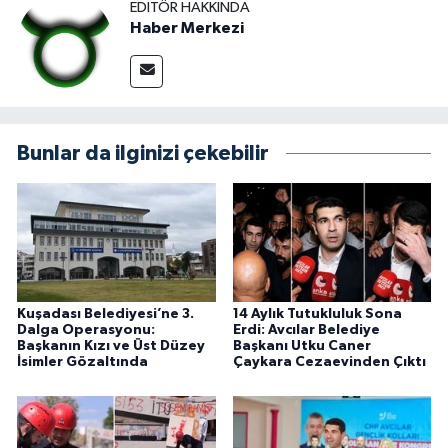
EDITÖR HAKKINDA
Haber Merkezi
Bunlar da ilginizi çekebilir
Kuşadası Belediyesi’ne 3.
14 Aylık Tutukluluk Sona
Dalga Operasyonu:
Erdi: Avcılar Belediye
Başkanın Kızı ve Üst Düzey
Başkanı Utku Caner
İsimler Gözaltında
Çaykara Cezaevinden Çıktı