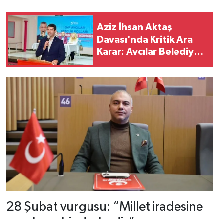
Aziz İhsan Aktaş
Davası'nda Kritik Ara
Karar: Avcılar Belediye
Başkanı Çaykara'ya
Tahliye, İki Başkana
Tutukluluğa Devam
28 Şubat vurgusu: “Millet iradesine