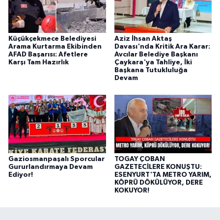
Küçükçekmece Belediyesi
Aziz İhsan Aktaş
Arama Kurtarma Ekibinden
Davası'nda Kritik Ara Karar:
AFAD Başarısı: Afetlere
Avcılar Belediye Başkanı
Karşı Tam Hazırlık
Çaykara'ya Tahliye, İki
Başkana Tutukluluğa
Devam
Gaziosmanpaşalı Sporcular
TOGAY ÇOBAN
Gururlandırmaya Devam
GAZETECİLERE KONUŞTU:
Ediyor!
ESENYURT'TA METRO YARIM,
KÖPRÜ DÖKÜLÜYOR, DERE
KOKUYOR!