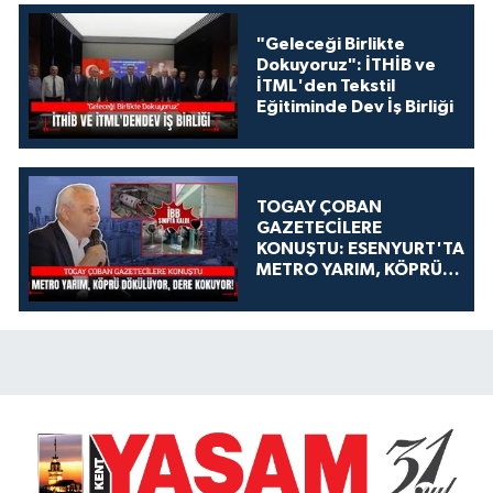
"Geleceği Birlikte
Dokuyoruz": İTHİB ve
İTML'den Tekstil
Eğitiminde Dev İş Birliği
TOGAY ÇOBAN
GAZETECİLERE
KONUŞTU: ESENYURT'TA
METRO YARIM, KÖPRÜ
DÖKÜLÜYOR, DERE
KOKUYOR!