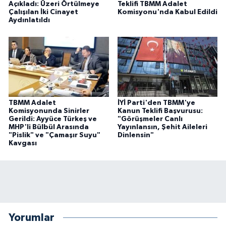
Açıkladı: Üzeri Örtülmeye
Teklifi TBMM Adalet
Çalışılan İki Cinayet
Komisyonu'nda Kabul Edildi
Aydınlatıldı
TBMM Adalet
İYİ Parti'den TBMM'ye
Komisyonunda Sinirler
Kanun Teklifi Başvurusu:
Gerildi: Ayyüce Türkeş ve
"Görüşmeler Canlı
MHP'li Bülbül Arasında
Yayınlansın, Şehit Aileleri
"Pislik" ve "Çamaşır Suyu"
Dinlensin"
Kavgası
Yorumlar