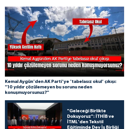
Kemal Aygün'den AK Parti'ye 'tabelasız okul' çıkışı:
"10 yıldır çözülemeyen bu sorunu neden
konuşmuyorsunuz?"
"Geleceği Birlikte
Dokuyoruz": İTHİB ve
İTML'den Tekstil
Eğitiminde Dev İş Birliği