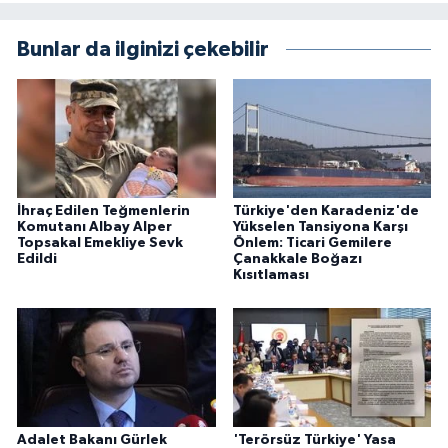
Bunlar da ilginizi çekebilir
İhraç Edilen Teğmenlerin
Türkiye'den Karadeniz'de
Komutanı Albay Alper
Yükselen Tansiyona Karşı
Topsakal Emekliye Sevk
Önlem: Ticari Gemilere
Edildi
Çanakkale Boğazı
Kısıtlaması
Adalet Bakanı Gürlek
'Terörsüz Türkiye' Yasa